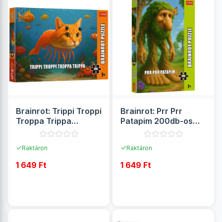
Brainrot: Trippi Troppi
Brainrot: Prr Prr
Troppa Trippa
Patapim 200db-os
200db-os puzzle
puzzle
✓
✓
Raktáron
Raktáron
1 649 Ft
1 649 Ft
RÉSZLETEK
RÉSZLETEK