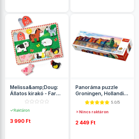
RÉSZLETEK
RÉSZLETEK
Melissa&amp;Doug:
Panoráma puzzle
Állatos kirakó - Farm
Groningen, Hollandia
- Spin Master
1000db-os - Trefl
5.0/5
✓
Raktáron
✗
Nincs raktáron
3 990 Ft
2 449 Ft
RÉSZLETEK
RÉSZLETEK