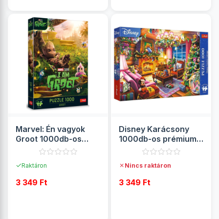
Marvel: Én vagyok
Disney Karácsony
Groot 1000db-os
1000db-os prémium
prémium puzzle -
puzzle - Trefl
Trefl
✓
✗
Raktáron
Nincs raktáron
3 349 Ft
3 349 Ft
RÉSZLETEK
RÉSZLETEK