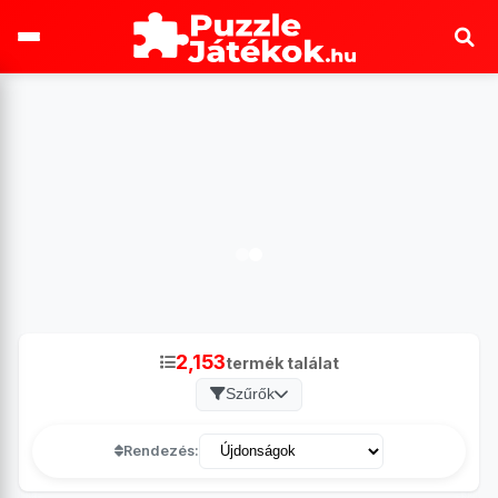
2,153
termék találat
Szűrők
Rendezés: