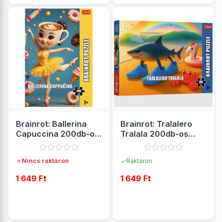
Brainrot: Ballerina
Brainrot: Tralalero
Capuccina 200db-os
Tralala 200db-os
puzzle
puzzle
✗
✓
Nincs raktáron
Raktáron
1 649 Ft
1 649 Ft
RÉSZLETEK
RÉSZLETEK