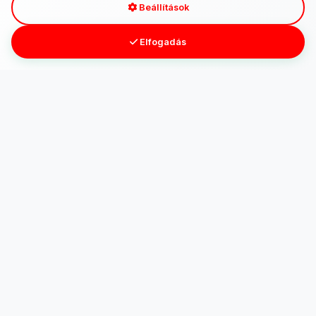
Beállítások
Elfogadás
puzzlejatekok.hu
Több száz puzzle és kirakó gyerekeknek és felnőtteknek –
állatos, tájképes, művészeti és 3D kirakók raktárról, gyors
szállítással! Nézd meg kínálatunkat!
Facebook
Instagram
YouTube
Linkek
Főoldal
Kapcsolat
Kapcsolat
info@puzzlejatekok.hu