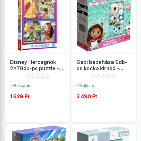
Disney Hercegnők
Gabi babaháza 9db-
2x70db-ps puzzle -
os kocka kirakó -
Trefl
Trefl
✓
✓
Raktáron
Raktáron
1 629 Ft
3 490 Ft
RÉSZLETEK
RÉSZLETEK