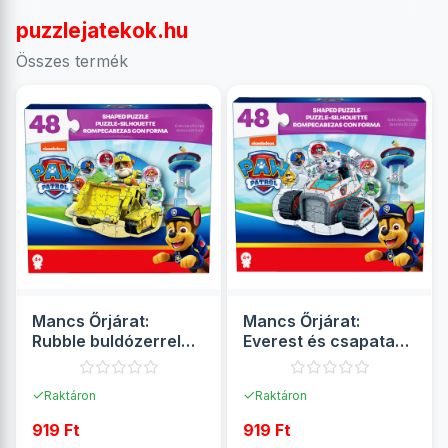
puzzlejatekok.hu
Összes termék
Mancs Őrjárat:
Mancs Őrjárat:
Rubble buldózerrel
Everest és csapata
48db-os puzzle - Spin
48db-os puzzle - Spin
Master
Master
✓
✓
Raktáron
Raktáron
919 Ft
919 Ft