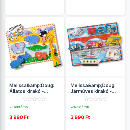
RÉSZLETEK
RÉSZLETEK
Melissa&amp;Doug:
Melissa&amp;Doug:
Állatos kirakó -
Járműves kirakó -
Szafari - Spin Master
Spin Master
✓
✓
Raktáron
Raktáron
3 990 Ft
3 990 Ft