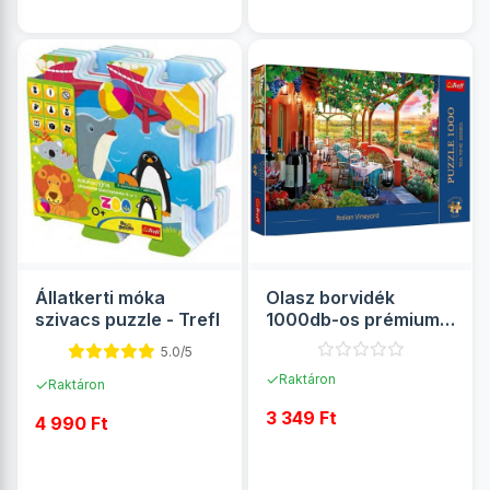
Állatkerti móka
Olasz borvidék
szivacs puzzle - Trefl
1000db-os prémium
puzzle - Trefl
5.0/5
✓
Raktáron
✓
Raktáron
3 349 Ft
4 990 Ft
RÉSZLETEK
RÉSZLETEK