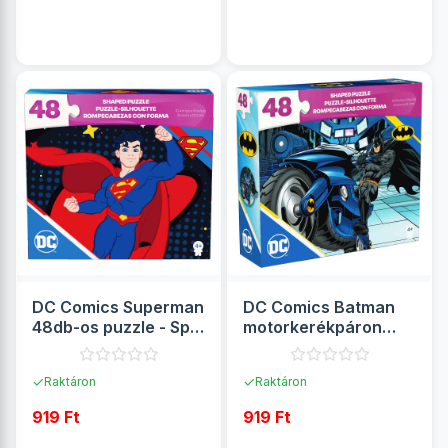
RÉSZLETEK
RÉSZLETEK
DC Comics Superman
DC Comics Batman
48db-os puzzle - Spin
motorkerékpáron
Master
48db-os puzzle - Spin
Master
✓
✓
Raktáron
Raktáron
919 Ft
919 Ft