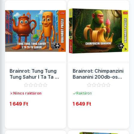
Brainrot: Tung Tung
Brainrot: Chimpanzini
Tung Sahur I Ta Ta Ta
Bananini 200db-os
Sahur 200db-os
puzzle
puzzle
✗
✓
Nincs raktáron
Raktáron
1 649 Ft
1 649 Ft
RÉSZLETEK
RÉSZLETEK