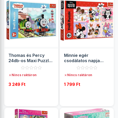
Thomas és Percy
Minnie egér
24db-os Maxi Puzzle
csodálatos napja
- Trefl
160db-os puzzle -
Trefl
✗
✗
Nincs raktáron
Nincs raktáron
3 249 Ft
1 799 Ft
RÉSZLETEK
RÉSZLETEK