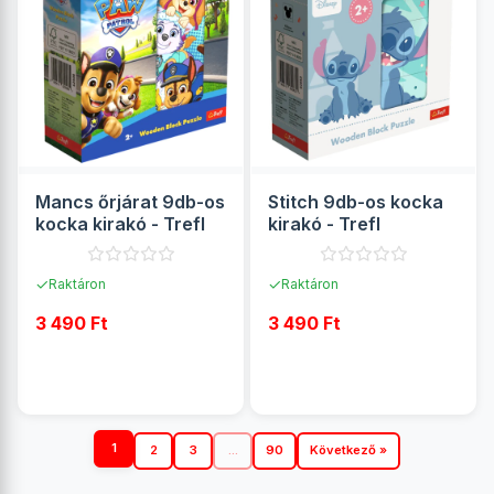
Mancs őrjárat 9db-os
Stitch 9db-os kocka
kocka kirakó - Trefl
kirakó - Trefl
✓
✓
Raktáron
Raktáron
3 490 Ft
3 490 Ft
RÉSZLETEK
RÉSZLETEK
1
2
3
...
90
Következő »