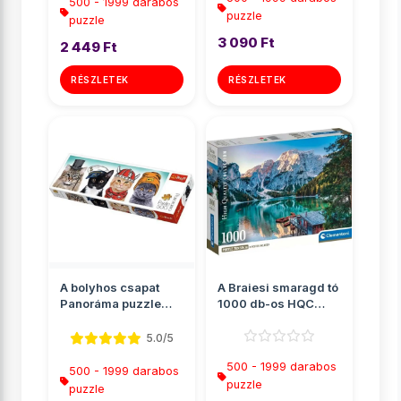
500 - 1999 darabos
puzzle
puzzle
3 090 Ft
2 449 Ft
RÉSZLETEK
RÉSZLETEK
A bolyhos csapat
A Braiesi smaragd tó
Panoráma puzzle
1000 db-os HQC
500db-os - Trefl
puzzle poszterrel -
Cle...
5.0/5
500 - 1999 darabos
500 - 1999 darabos
puzzle
puzzle