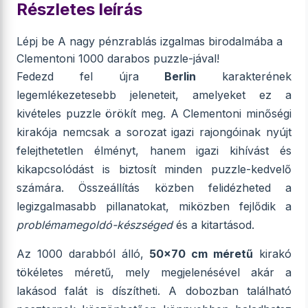
Részletes leírás
Lépj be A nagy pénzrablás izgalmas birodalmába a
Clementoni 1000 darabos puzzle-jával!
Fedezd fel újra
Berlin
karakterének
legemlékezetesebb jeleneteit, amelyeket ez a
kivételes puzzle örökít meg. A Clementoni minőségi
kirakója nemcsak a sorozat igazi rajongóinak nyújt
felejthetetlen élményt, hanem igazi kihívást és
kikapcsolódást is biztosít minden puzzle-kedvelő
számára. Összeállítás közben felidézheted a
legizgalmasabb pillanatokat, miközben fejlődik a
problémamegoldó-készséged
és a kitartásod.
Az 1000 darabból álló,
50x70 cm méretű
kirakó
tökéletes méretű, mely megjelenésével akár a
lakásod falát is díszítheti. A dobozban található