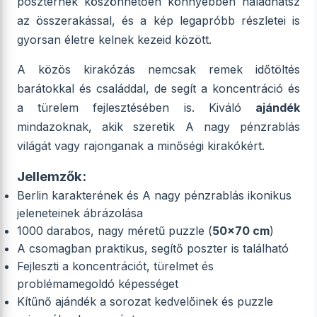
poszternek köszönhetően könnyebben haladhatsz
az összerakással, és a kép legapróbb részletei is
gyorsan életre kelnek kezeid között.
A közös kirakózás nemcsak remek időtöltés
barátokkal és családdal, de segít a koncentráció és
a türelem fejlesztésében is. Kiváló
ajándék
mindazoknak, akik szeretik A nagy pénzrablás
világát vagy rajonganak a minőségi kirakókért.
Jellemzők:
Berlin karakterének és A nagy pénzrablás ikonikus
jeleneteinek ábrázolása
1000 darabos, nagy méretű puzzle (
50x70 cm
)
A csomagban praktikus, segítő poszter is található
Fejleszti a koncentrációt, türelmet és
problémamegoldó képességet
Kítűnő ajándék a sorozat kedvelőinek és puzzle