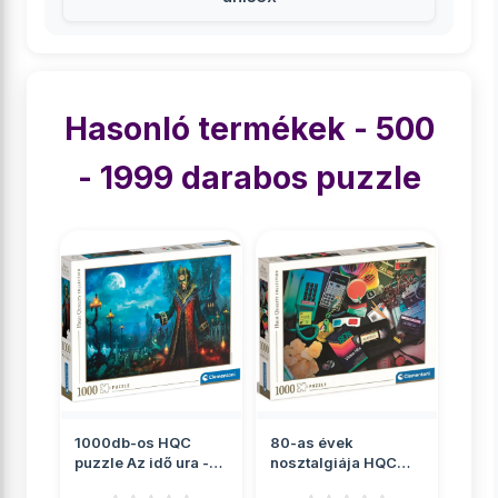
Hasonló termékek - 500
- 1999 darabos puzzle
1000db-os HQC
80-as évek
puzzle Az idő ura -
nosztalgiája HQC
Clementoni
puzzle 1000db-os -