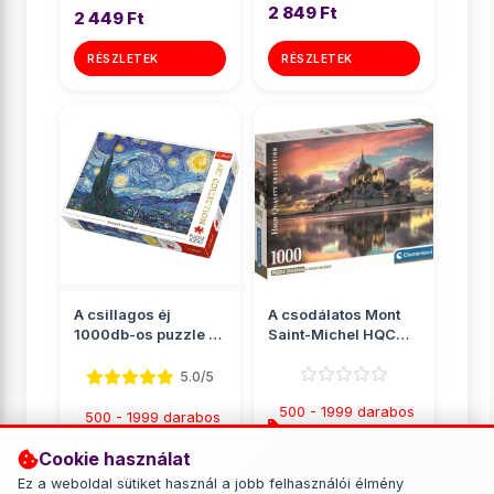
2 849 Ft
2 449 Ft
RÉSZLETEK
RÉSZLETEK
A csillagos éj
A csodálatos Mont
1000db-os puzzle -
Saint-Michel HQC
Trefl
1000db-os puzzle
poszter...
5.0/5
500 - 1999 darabos
500 - 1999 darabos
puzzle
puzzle
Cookie használat
2 849 Ft
2 890 Ft
Ez a weboldal sütiket használ a jobb felhasználói élmény