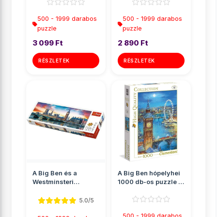
Clementoni
500 - 1999 darabos
500 - 1999 darabos
puzzle
puzzle
3 099 Ft
2 890 Ft
RÉSZLETEK
RÉSZLETEK
A Big Ben és a
A Big Ben hópelyhei
Westminsteri
1000 db-os puzzle -
apátság, London
Clementoni
Panoráma puz...
5.0/5
500 - 1999 darabos