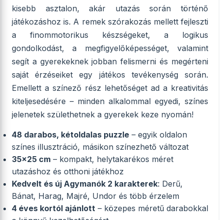
kisebb asztalon, akár utazás során történő
játékozáshoz is. A remek szórakozás mellett fejleszti
a finommotorikus készségeket, a logikus
gondolkodást, a megfigyelőképességet, valamint
segít a gyerekeknek jobban felismerni és megérteni
saját érzéseiket egy játékos tevékenység során.
Emellett a színező rész lehetőséget ad a kreativitás
kiteljesedésére – minden alkalommal egyedi, színes
jelenetek születhetnek a gyerekek keze nyomán!
48 darabos, kétoldalas puzzle
– egyik oldalon
színes illusztráció, másikon színezhető változat
35x25 cm
– kompakt, helytakarékos méret
utazáshoz és otthoni játékhoz
Kedvelt és új Agymanók 2 karakterek
: Derű,
Bánat, Harag, Majré, Undor és több érzelem
4 éves kortól ajánlott
– közepes méretű darabokkal