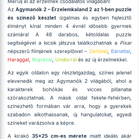
Merülj el az érzelmek csodálatos világában!
Az
Agymanók 2 – Érzelemkaland 2 az 1-ben puzzle
és színező készlet
izgalmas és egyben fejlesztő
élményt kínál minden 4 évnél idősebb gyermek
számára! A 48 darabos, kétoldalas puzzle
segítségével a kicsik játszva találkozhatnak a
Pixar
népszerű filmjének szereplőivel –
Derűvel
,
Bánattal
,
Haraggal
,
Majréval
,
Undorral
és az új érzelmekkel.
Az egyik oldalon egy részletgazdag, színes jelenet
elevenedik meg az Agymanók 2 világából, ahol a
karakterek bohókás és vicces pillanatai
szórakoztatnak. A másik oldal fekete-fehérben,
színezhető formában vár arra, hogy a gyerekek
szabadon alkothassanak, új hangulatokat, egyedi
színeket varázsolva a képre.
A kirakó
35x25 cm-es mérete
miatt ideális akár