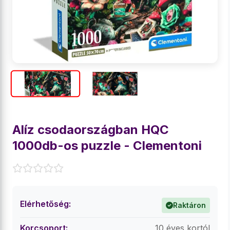
Alíz csodaországban HQC
1000db-os puzzle - Clementoni
Elérhetőség:
Raktáron
Korcsoport:
10 éves kortól