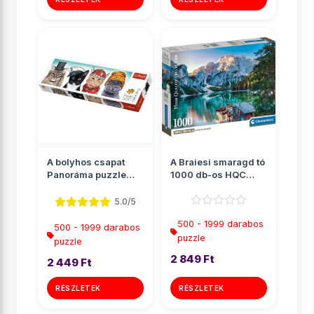
A bolyhos csapat
A Braiesi smaragd tó
Panoráma puzzle
1000 db-os HQC
500db-os - Trefl
puzzle poszterrel -
Cle...
5.0/5
500 - 1999 darabos
500 - 1999 darabos
puzzle
puzzle
2 849 Ft
2 449 Ft
RÉSZLETEK
RÉSZLETEK