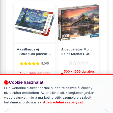
A csillagos éj
A csodálatos Mont
1000db-os puzzle -
Saint-Michel HQC
Trefl
1000db-os puzzle
poszter...
5.0/5
500 - 1999 darabos
500 - 1999 darabos
puzzle
puzzle
Cookie használat
2 849 Ft
2 890 Ft
Ez a weboldal sütiket használ a jobb felhasználói élmény
biztosítása érdekében. Az analitikai sütik segítenek javítani
RÉSZLETEK
RÉSZLETEK
weboldalunkat, míg a marketing sütik személyre szabott
tartalmakat biztosítanak.
Adatvédelmi szabályzat