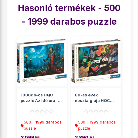
Hasonló termékek - 500
- 1999 darabos puzzle
1000db-os HQC
80-as évek
puzzle Az idő ura -
nosztalgiája HQC
Clementoni
puzzle 1000db-os -
Clementoni
500 - 1999 darabos
500 - 1999 darabos
puzzle
puzzle
3 099 Ft
2 890 Ft