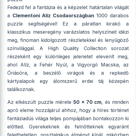
Fedezd fel a fantázia és a képzelet határtalan világát
a
Clementoni Alíz Csodaországban
1000 darabos
puzzle segítségével! Ez a páratlan kirakó a
klasszikus meseregény varázslatos helyszíneit idézi
meg, finoman kidolgozott részletekkel és lenyűgöző
színvilággal. A High Quality Collection sorozat
részeként egy különleges jelenetet elevenít meg,
ahol Alíz, a Fehér Nyúl, a Vigyorgó Macska, az
Óriásóra, a beszélő virágok és a repkedő
kártyalapok egy álomszerű erdei táj közepén
találkoznak.
Az elkészült puzzle mérete
50 x 70 cm
, és minden
apró eleme hozzájárul ahhoz, hogy a híres történet
fantáziadús világa teljes pompájában bontakozzon ki
előtted. Gyerekeknek és felnőtteknek egyaránt
felejthetetlen, nosztalgikus élményt kínál, miközben