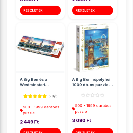
RÉSZLETEK
RÉSZLETEK
A Big Ben és a
A Big Ben hópelyhei
Westminsteri
1000 db-os puzzle -
apátság, London
Clementoni
Panoráma puz...
5.0/5
500 - 1999 darabos
500 - 1999 darabos
puzzle
puzzle
3 090 Ft
2 449 Ft
RÉSZLETEK
RÉSZLETEK