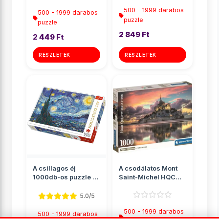
500 - 1999 darabos
500 - 1999 darabos
puzzle
puzzle
2 849 Ft
2 449 Ft
RÉSZLETEK
RÉSZLETEK
A csillagos éj
A csodálatos Mont
1000db-os puzzle -
Saint-Michel HQC
Trefl
1000db-os puzzle
poszter...
5.0/5
500 - 1999 darabos
500 - 1999 darabos