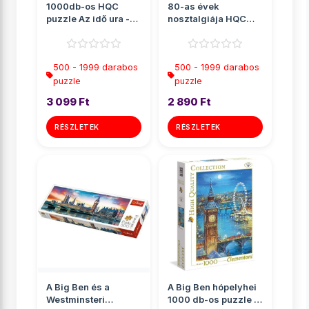
1000db-os HQC
80-as évek
puzzle Az idő ura -
nosztalgiája HQC
Clementoni
puzzle 1000db-os -
Clementoni
500 - 1999 darabos
500 - 1999 darabos
puzzle
puzzle
3 099 Ft
2 890 Ft
RÉSZLETEK
RÉSZLETEK
A Big Ben és a
A Big Ben hópelyhei
Westminsteri
1000 db-os puzzle -