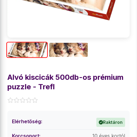
Alvó kiscicák 500db-os prémium
puzzle - Trefl
Elérhetőség:
Raktáron
Korcsoport:
10 éves kortól