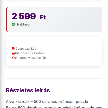
2 599
Ft
Raktáron
Gyors szállítás
Biztonságos fizetés
14 napos visszaváltás
Részletes leírás
Alvó kiscicák – 500 darabos prémium puzzle
Ez az 500 darabos, prémium minőségű puzzle egy