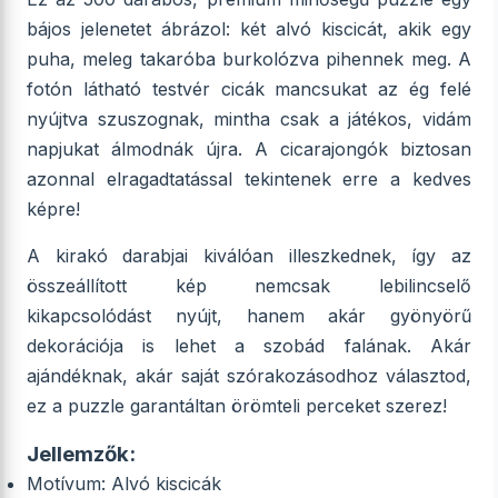
bájos jelenetet ábrázol: két alvó kiscicát, akik egy
puha, meleg takaróba burkolózva pihennek meg. A
fotón látható testvér cicák mancsukat az ég felé
nyújtva szuszognak, mintha csak a játékos, vidám
napjukat álmodnák újra. A cicarajongók biztosan
azonnal elragadtatással tekintenek erre a kedves
képre!
A kirakó darabjai kiválóan illeszkednek, így az
összeállított kép nemcsak lebilincselő
kikapcsolódást nyújt, hanem akár gyönyörű
dekorációja is lehet a szobád falának. Akár
ajándéknak, akár saját szórakozásodhoz választod,
ez a puzzle garantáltan örömteli perceket szerez!
Jellemzők:
Motívum: Alvó kiscicák