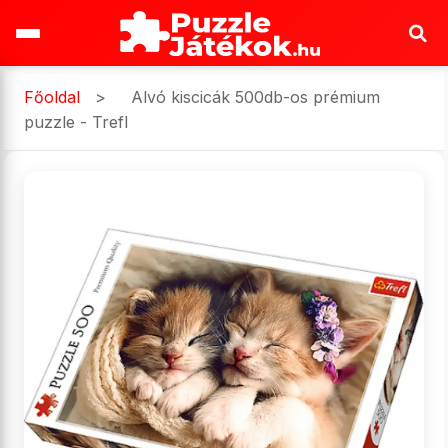
Főoldal
>
Alvó kiscicák 500db-os prémium
puzzle - Trefl