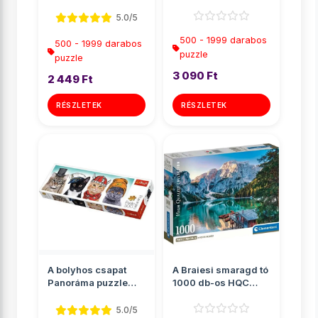
apátság, London
Clementoni
Panoráma puz...
5.0/5
500 - 1999 darabos
500 - 1999 darabos
puzzle
puzzle
3 090 Ft
2 449 Ft
RÉSZLETEK
RÉSZLETEK
A bolyhos csapat
A Braiesi smaragd tó
Panoráma puzzle
1000 db-os HQC
500db-os - Trefl
puzzle poszterrel -
Cle...
5.0/5