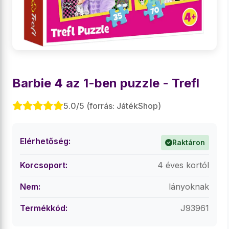
Barbie 4 az 1-ben puzzle - Trefl
5.0/5 (forrás: JátékShop)
Elérhetőség:
Raktáron
Korcsoport:
4 éves kortól
Nem:
lányoknak
Termékkód:
J93961