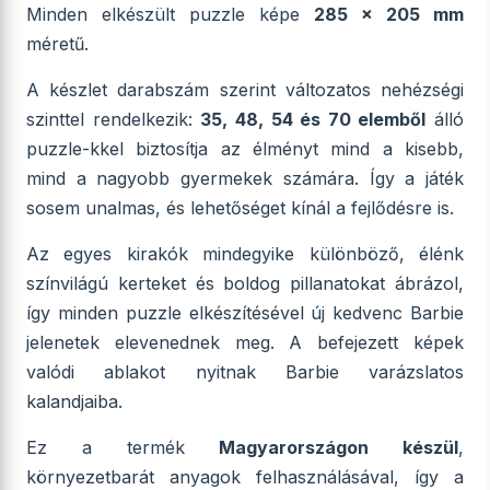
Minden elkészült puzzle képe
285 x 205 mm
méretű.
A készlet darabszám szerint változatos nehézségi
szinttel rendelkezik:
35, 48, 54 és 70 elemből
álló
puzzle-kkel biztosítja az élményt mind a kisebb,
mind a nagyobb gyermekek számára. Így a játék
sosem unalmas, és lehetőséget kínál a fejlődésre is.
Az egyes kirakók mindegyike különböző, élénk
színvilágú kerteket és boldog pillanatokat ábrázol,
így minden puzzle elkészítésével új kedvenc Barbie
jelenetek elevenednek meg. A befejezett képek
valódi ablakot nyitnak Barbie varázslatos
kalandjaiba.
Ez a termék
Magyarországon készül
,
környezetbarát anyagok felhasználásával, így a