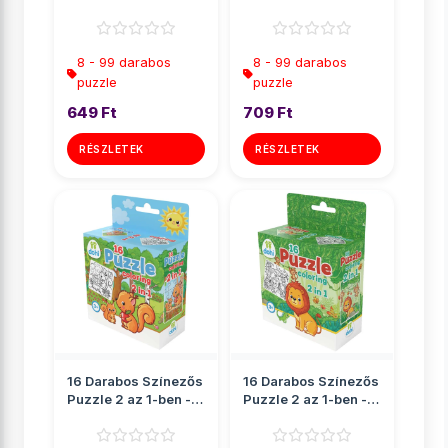
Kacsa
Malac
8 - 99 darabos
8 - 99 darabos
puzzle
puzzle
649 Ft
709 Ft
RÉSZLETEK
RÉSZLETEK
16 Darabos Színezős
16 Darabos Színezős
Puzzle 2 az 1-ben -
Puzzle 2 az 1-ben -
Mókus
Oroszlán