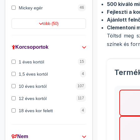
500 kiváló m
Mickey egér
46
Fejleszti a 
Ajánlott fel
Lilo és Stitch
43
több (50)
Clementoni m
Mancs őrjárat
41
Töltsd meg s
színek és for
Gabi babaháza
36
Korcsoportok
Peppa malac
33
1 éves kortól
15
Batman
29
Termé
1,5 éves kortól
4
10 éves kortól
107
12 éves kortól
117
18 éves kor felett
4
2 éves kortól
45
3 éves kortól
309
Nem