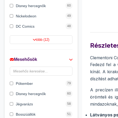
Disney hercegnők
60
Nickelodeon
49
DC Comics
48
Netflix
42
több (12)
Részletes
Barbie
21
Jurassic World
16
Clementoni C
Mesehősök
Fedezd fel a
Wizarding World
12
kínál. A kira
HotWheels
12
díszítést adha
Pókember
79
A precízen i
Disney hercegnők
60
örömteli és i
mindazoknak, 
Jégvarázs
58
Bosszúállók
51
Látványos ps