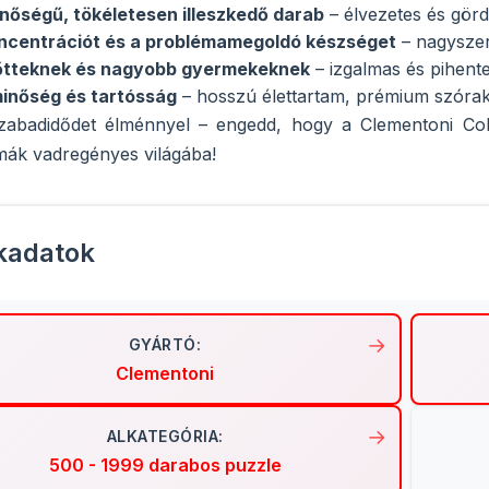
inőségű, tökéletesen illeszkedő darab
– élvezetes és görd
koncentrációt és a problémamegoldó készséget
– nagyszer
nőtteknek és nagyobb gyermekeknek
– izgalmas és pihent
inőség és tartósság
– hosszú élettartam, prémium szóra
zabadidődet élménnyel – engedd, hogy a Clementoni Co
mák vadregényes világába!
kadatok
GYÁRTÓ:
Clementoni
ALKATEGÓRIA:
500 - 1999 darabos puzzle