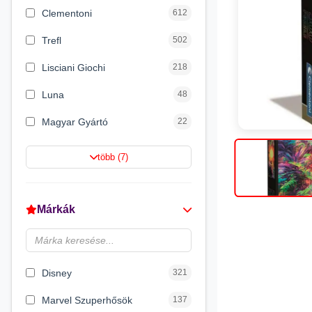
Clementoni
612
Trefl
502
Lisciani Giochi
218
Luna
48
Magyar Gyártó
22
Spin Master
16
több (7)
Magic Toys
8
Flair Toys
5
Márkák
Zikin
2
Carioca
2
Disney
321
Marvel Szuperhősök
137