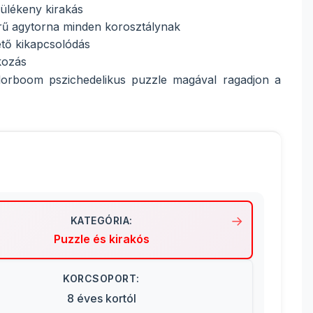
ülékeny kirakás
ű agytorna minden korosztálynak
ető kikapcsolódás
kozás
lorboom pszichedelikus puzzle magával ragadjon a
KATEGÓRIA:
Puzzle és kirakós
KORCSOPORT:
8 éves kortól