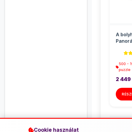
A boly
Panorá
500db-
500 - 
puzzle
2 449
RÉSZ
Cookie használat