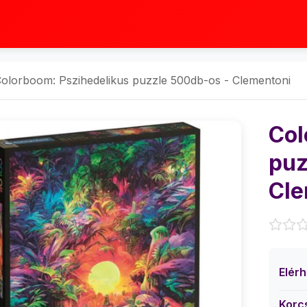
olorboom: Pszihedelikus puzzle 500db-os - Clementoni
Col
puz
Cle
Elér
Korc