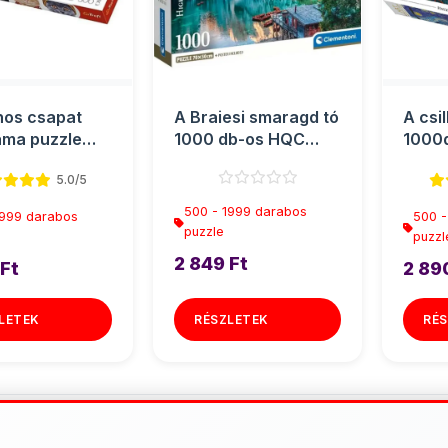
hos csapat
A Braiesi smaragd tó
A csil
ma puzzle
1000 db-os HQC
1000d
os - Trefl
puzzle poszterrel -
Trefl
5.0/5
Cle...
500 - 1999 darabos
1999 darabos
500 -
puzzle
puzzl
2 849 Ft
 Ft
2 89
LETEK
RÉSZLETEK
RÉS
További termékek - 500 - 1999