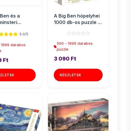
 Ben és a
A Big Ben hópelyhei
insteri
1000 db-os puzzle -
ág, London
Clementoni
5.0/5
áma puz...
500 - 1999 darabos
 1999 darabos
puzzle
e
3 090 Ft
9 Ft
ZLETEK
RÉSZLETEK