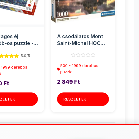
lagos éj
A csodálatos Mont
b-os puzzle -
Saint-Michel HQC
1000db-os puzzle
5.0/5
poszter...
500 - 1999 darabos
 1999 darabos
puzzle
e
2 849 Ft
0 Ft
ZLETEK
RÉSZLETEK
 darabos puzzle