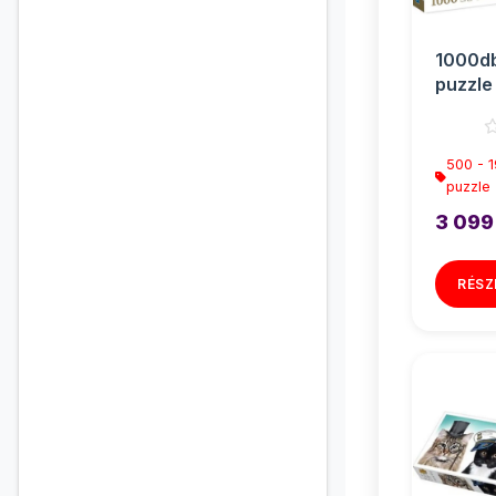
1000d
puzzle 
Clemen
500 - 
puzzle
3 099
RÉSZ