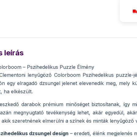
 leírás
olorboom – Pszihedelikus Puzzle Élmény
 Clementoni lenyűgöző Colorboom Pszihedelikus puzzle-jé
kón egy elragadó dzsungel jelenet elevenedik meg, mely kü
t, ha elkészült.
lleszkedő darabok prémium minőséget biztosítanak, így m
gazán megnyugtató tevékenység lehet, akár egyedül, akár c
akik szeretnének elmerülni a színek és minták lenyűgöző v
zihedelikus dzsungel design
– eredeti, élénk megjelenés 