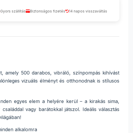
Gyors szállítás
Biztonságos fizetés
14 napos visszaváltás
t, amely 500 darabos, vibráló, színpompás kihívást
lönleges vizuális élményt és otthonodnak is stílusos
inden egyes elem a helyére kerül – a kirakás sima,
saláddal vagy barátokkal játszol. Ideális választás
ilágában!
minden alkalomra