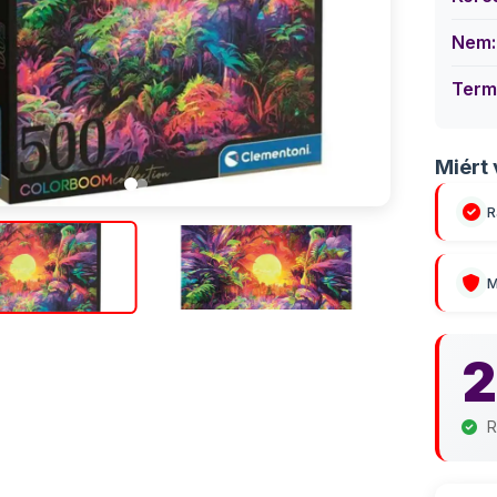
Nem:
Term
Miért 
R
M
2
R