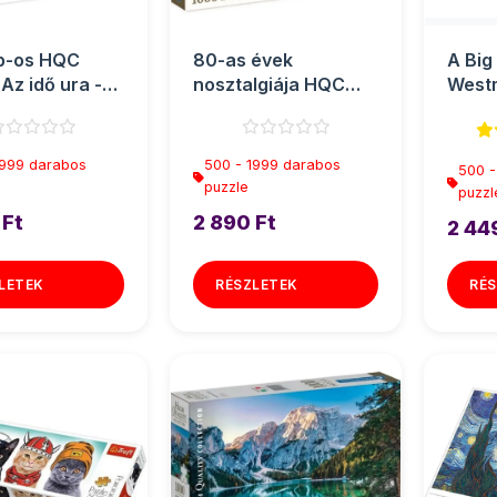
b-os HQC
80-as évek
A Big
Az idő ura -
nosztalgiája HQC
Westm
toni
puzzle 1000db-os -
apáts
Clementoni
Panor
1999 darabos
500 - 1999 darabos
500 -
puzzle
puzzl
 Ft
2 890 Ft
2 44
LETEK
RÉSZLETEK
RÉS