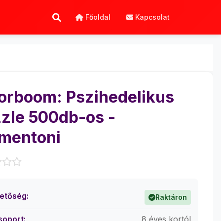
Főoldal
Kapcsolat
orboom: Pszihedelikus
zle 500db-os -
mentoni
hetőség:
Raktáron
soport:
8 éves kortól