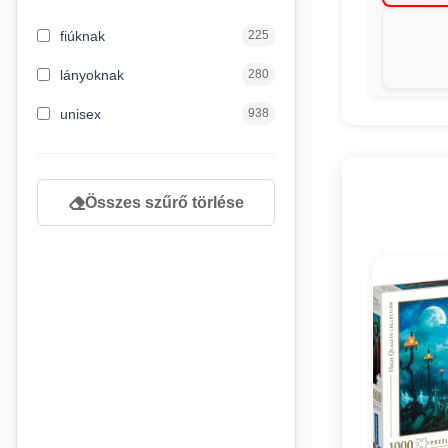
3 hónapos kortól
1
fiúknak
225
4 éves kortól
232
lányoknak
280
5 évess kortól
90
unisex
938
6 éves kortól
166
7 éves kortól
67
Összes szűrő törlése
8 éves kortól
163
9 éves kortól
120
newborn
3