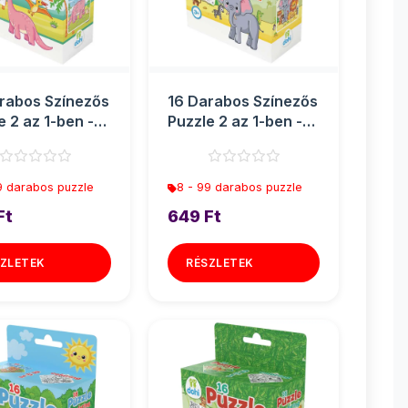
rabos Színezős
16 Darabos Színezős
e 2 az 1-ben -
Puzzle 2 az 1-ben -
Elefánt
9 darabos puzzle
8 - 99 darabos puzzle
Ft
649 Ft
ZLETEK
RÉSZLETEK