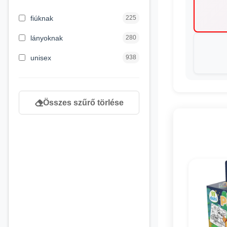
3 hónapos kortól
1
fiúknak
225
4 éves kortól
232
lányoknak
280
5 évess kortól
90
unisex
938
6 éves kortól
166
7 éves kortól
67
Összes szűrő törlése
8 éves kortól
163
9 éves kortól
120
newborn
3