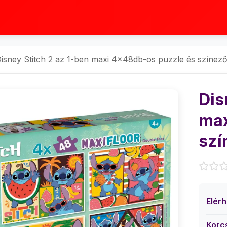
isney Stitch 2 az 1-ben maxi 4x48db-os puzzle és színező
Dis
max
szí
Elér
Korc