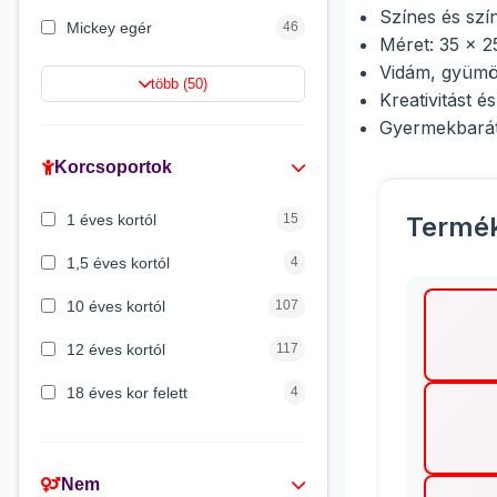
Színes és szí
Mickey egér
46
Méret: 35 x 2
Vidám, gyümöl
Lilo és Stitch
43
több (50)
Kreativitást 
Mancs őrjárat
41
Gyermekbarát 
Gabi babaháza
36
Korcsoportok
Peppa malac
33
1 éves kortól
15
Termé
Batman
29
1,5 éves kortól
4
10 éves kortól
107
12 éves kortól
117
18 éves kor felett
4
2 éves kortól
45
3 éves kortól
309
Nem