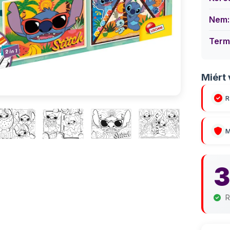
Nem:
Term
Miért 
R
M
3
R