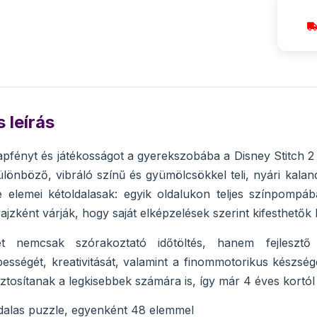
 leírás
fényt és játékosságot a gyerekszobába a Disney Stitch 2 
ülönböző, vibráló színű és gyümölcsökkel teli, nyári kala
 elemei kétoldalasak: egyik oldalukon teljes színpompáb
ajzként várják, hogy saját elképzelések szerint kifesthetők
t nemcsak szórakoztató időtöltés, hanem fejlesztő 
ességét, kreativitását, valamint a finommotorikus készs
ztosítanak a legkisebbek számára is, így már 4 éves kortól 
dalas puzzle, egyenként 48 elemmel