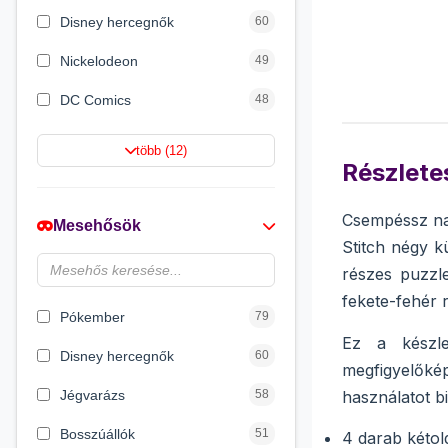
Disney hercegnők
60
Nickelodeon
49
DC Comics
48
Netflix
42
több (12)
Részletes
Barbie
21
Jurassic World
16
Csempéssz nap
Mesehősök
Stitch négy k
HotWheels
12
részes puzzle
Wizarding World
12
fekete-fehér r
Pókember
79
Ez a készle
Disney hercegnők
60
megfigyelőkép
Jégvarázs
58
használatot bi
Bosszúállók
51
4 darab kétol