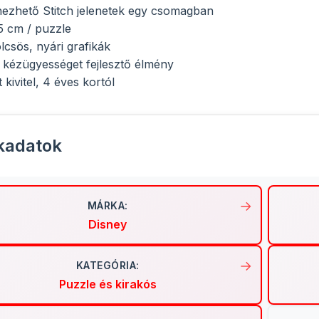
nezhető Stitch jelenetek egy csomagban
5 cm / puzzle
csös, nyári grafikák
és kézügyességet fejlesztő élmény
kivitel, 4 éves kortól
kadatok
MÁRKA:
Disney
KATEGÓRIA:
Puzzle és kirakós