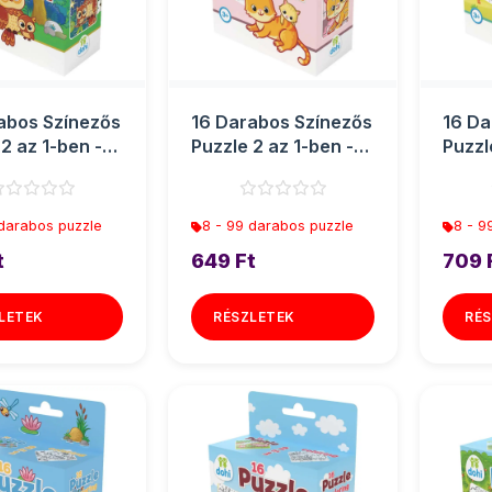
abos Színezős
16 Darabos Színezős
16 Da
2 az 1-ben -
Puzzle 2 az 1-ben -
Puzzl
Cica
Dínós
 darabos puzzle
8 - 99 darabos puzzle
8 - 9
t
649 Ft
709 
LETEK
RÉSZLETEK
RÉS