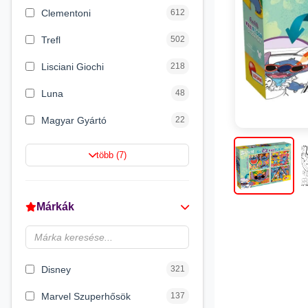
Clementoni
612
Trefl
502
Lisciani Giochi
218
Luna
48
Magyar Gyártó
22
Spin Master
16
több (7)
Magic Toys
8
Flair Toys
5
Márkák
Zikin
2
Carioca
2
Disney
321
Marvel Szuperhősök
137