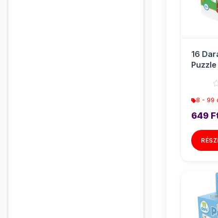
16 Dar
Puzzle 
Bagoly
8 - 99
649 F
RÉSZ