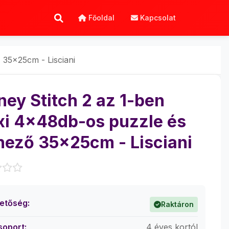
Főoldal
Kapcsolat
 35x25cm - Lisciani
ney Stitch 2 az 1-ben
i 4x48db-os puzzle és
nező 35x25cm - Lisciani
hetőség:
Raktáron
soport:
4 éves kortól