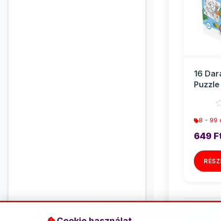
16 Dar
Puzzle 
Kacsa
8 - 99
649 F
RÉSZ
Cookie használat