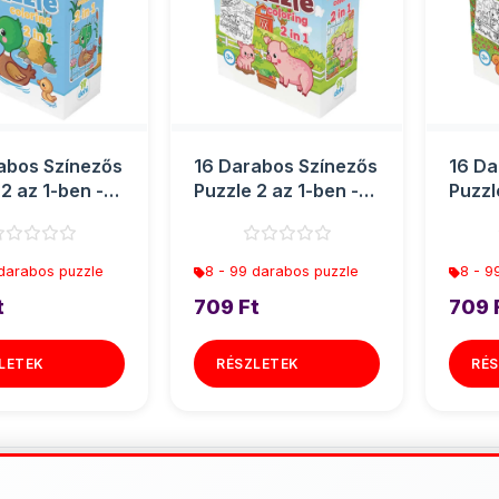
abos Színezős
16 Darabos Színezős
16 Da
2 az 1-ben -
Puzzle 2 az 1-ben -
Puzzl
Malac
Móku
 darabos puzzle
8 - 99 darabos puzzle
8 - 9
t
709 Ft
709 
LETEK
RÉSZLETEK
RÉS