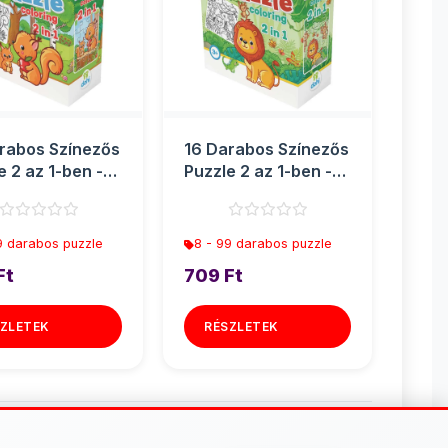
rabos Színezős
16 Darabos Színezős
e 2 az 1-ben -
Puzzle 2 az 1-ben -
s
Oroszlán
9 darabos puzzle
8 - 99 darabos puzzle
Ft
709 Ft
ZLETEK
RÉSZLETEK