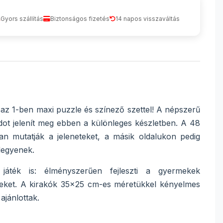
Gyors szállítás
Biztonságos fizetés
14 napos visszaváltás
az 1-ben maxi puzzle és színező szettel! A népszerű
ndot jelenít meg ebben a különleges készletben. A 48
an mutatják a jeleneteket, a másik oldalukon pedig
 legyenek.
játék is: élményszerűen fejleszti a gyermekek
égeket. A kirakók 35x25 cm-es méretükkel kényelmes
ajánlottak.