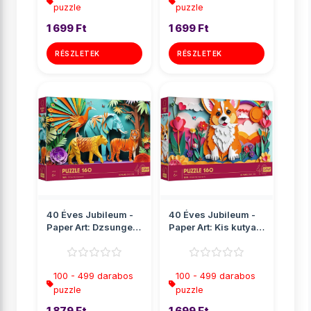
puzzle
puzzle
1 699 Ft
1 699 Ft
RÉSZLETEK
RÉSZLETEK
40 Éves Jubileum -
40 Éves Jubileum -
Paper Art: Dzsungel
Paper Art: Kis kutya
160db-os puzzle -
160db-os puzzle -
Tr...
T...
100 - 499 darabos
100 - 499 darabos
puzzle
puzzle
1 879 Ft
1 699 Ft