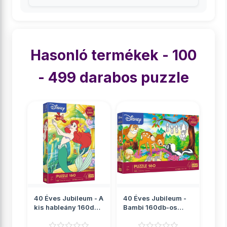
Hasonló termékek - 100
- 499 darabos puzzle
40 Éves Jubileum - A
40 Éves Jubileum -
kis hableány 160db-
Bambi 160db-os
os puzzle - Trefl
puzzle - Trefl