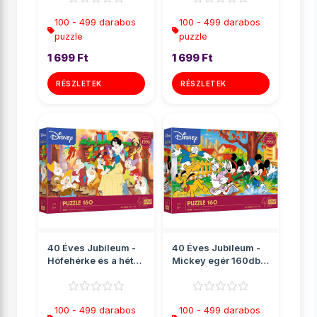
100 - 499 darabos
100 - 499 darabos
puzzle
puzzle
1 699 Ft
1 699 Ft
RÉSZLETEK
RÉSZLETEK
40 Éves Jubileum -
40 Éves Jubileum -
Hófehérke és a hét
Mickey egér 160db-
törpe 160db-os p...
os puzzle - Trefl
100 - 499 darabos
100 - 499 darabos