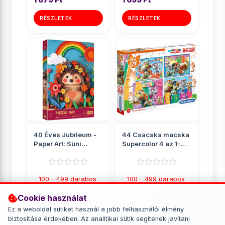
RÉSZLETEK
RÉSZLETEK
40 Éves Jubileum -
44 Csacska macska
Paper Art: Süni
Supercolor 4 az 1-
160db-os puzzle -
ben puzzle -
Trefl
Clementoni
100 - 499 darabos
100 - 499 darabos
puzzle
puzzle
Cookie használat
1 699 Ft
2 549 Ft
Ez a weboldal sütiket használ a jobb felhasználói élmény
biztosítása érdekében. Az analitikai sütik segítenek javítani
RÉSZLETEK
RÉSZLETEK