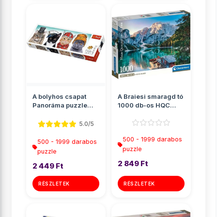
A bolyhos csapat
A Braiesi smaragd tó
Panoráma puzzle
1000 db-os HQC
500db-os - Trefl
puzzle poszterrel -
Cle...
5.0/5
500 - 1999 darabos
500 - 1999 darabos
puzzle
puzzle
2 849 Ft
2 449 Ft
RÉSZLETEK
RÉSZLETEK