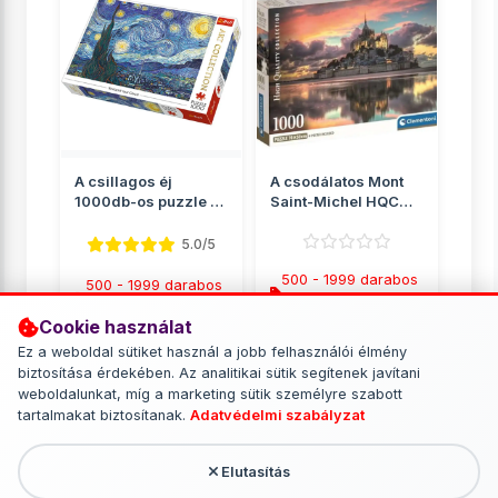
A csillagos éj
A csodálatos Mont
1000db-os puzzle -
Saint-Michel HQC
Trefl
1000db-os puzzle
poszter...
5.0/5
500 - 1999 darabos
500 - 1999 darabos
puzzle
puzzle
Cookie használat
2 849 Ft
2 890 Ft
Ez a weboldal sütiket használ a jobb felhasználói élmény
biztosítása érdekében. Az analitikai sütik segítenek javítani
RÉSZLETEK
RÉSZLETEK
weboldalunkat, míg a marketing sütik személyre szabott
tartalmakat biztosítanak.
Adatvédelmi szabályzat
Elutasítás