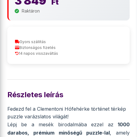
3 849
Ft
Raktáron
Gyors szállítás
Biztonságos fizetés
14 napos visszaváltás
Részletes leírás
Fedezd fel a Clementoni Hófehérke történet térkép
puzzle varázslatos világát!
Lépj be a mesék birodalmába ezzel az
1000
darabos, prémium minőségű puzzle-lal
, amely