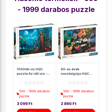
- 1999 darabos puzzle
1000db-os HQC
80-as évek
puzzle Az idő ura -
nosztalgiája HQC
Clementoni
puzzle 1000db-os -
Clementoni
500 - 1999 darabos
500 - 1999 darabos
puzzle
puzzle
3 099 Ft
2 890 Ft