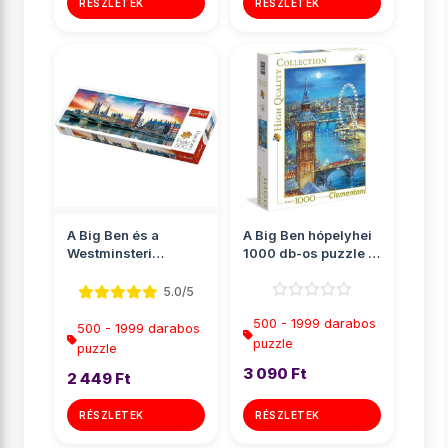
RÉSZLETEK
RÉSZLETEK
A Big Ben és a
A Big Ben hópelyhei
Westminsteri
1000 db-os puzzle -
apátság, London
Clementoni
Panoráma puz...
5.0/5
500 - 1999 darabos
500 - 1999 darabos
puzzle
puzzle
3 090 Ft
2 449 Ft
RÉSZLETEK
RÉSZLETEK