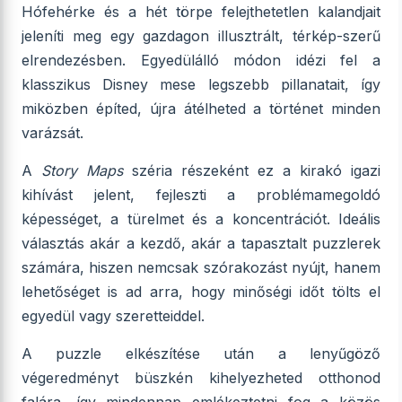
Hófehérke és a hét törpe felejthetetlen kalandjait
jeleníti meg egy gazdagon illusztrált, térkép-szerű
elrendezésben. Egyedülálló módon idézi fel a
klasszikus Disney mese legszebb pillanatait, így
miközben építed, újra átélheted a történet minden
varázsát.
A
Story Maps
széria részeként ez a kirakó igazi
kihívást jelent, fejleszti a problémamegoldó
képességet, a türelmet és a koncentrációt. Ideális
választás akár a kezdő, akár a tapasztalt puzzlerek
számára, hiszen nemcsak szórakozást nyújt, hanem
lehetőséget is ad arra, hogy minőségi időt tölts el
egyedül vagy szeretteiddel.
A puzzle elkészítése után a lenyűgöző
végeredményt büszkén kihelyezheted otthonod