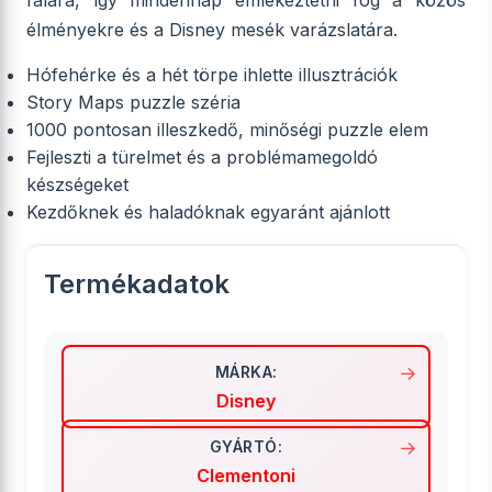
falára, így mindennap emlékeztetni fog a közös
élményekre és a Disney mesék varázslatára.
Hófehérke és a hét törpe ihlette illusztrációk
Story Maps puzzle széria
1000 pontosan illeszkedő, minőségi puzzle elem
Fejleszti a türelmet és a problémamegoldó
készségeket
Kezdőknek és haladóknak egyaránt ajánlott
Termékadatok
MÁRKA:
Disney
GYÁRTÓ:
Clementoni