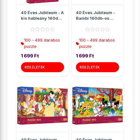
40 Éves Jubileum - A
40 Éves Jubileum -
kis hableány 160db-
Bambi 160db-os
os puzzle - Trefl
puzzle - Trefl
100 - 499 darabos
100 - 499 darabos
puzzle
puzzle
1 699 Ft
1 699 Ft
RÉSZLETEK
RÉSZLETEK
40 Éves Jubileum -
40 Éves Jubileum -