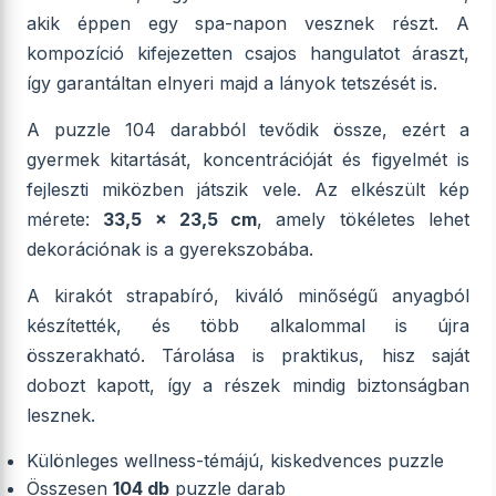
akik éppen egy spa-napon vesznek részt. A
kompozíció kifejezetten csajos hangulatot áraszt,
így garantáltan elnyeri majd a lányok tetszését is.
A puzzle 104 darabból tevődik össze, ezért a
gyermek kitartását, koncentrációját és figyelmét is
fejleszti miközben játszik vele. Az elkészült kép
mérete:
33,5 × 23,5 cm
, amely tökéletes lehet
dekorációnak is a gyerekszobába.
A kirakót strapabíró, kiváló minőségű anyagból
készítették, és több alkalommal is újra
összerakható. Tárolása is praktikus, hisz saját
dobozt kapott, így a részek mindig biztonságban
lesznek.
Különleges wellness-témájú, kiskedvences puzzle
Összesen
104 db
puzzle darab