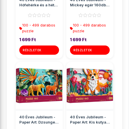
Hófehérke és a hét
Mickey egér 160db-
törpe 160db-os p...
os puzzle - Trefl
100 - 499 darabos
100 - 499 darabos
puzzle
puzzle
1 699 Ft
1 699 Ft
RÉSZLETEK
RÉSZLETEK
40 Éves Jubileum -
40 Éves Jubileum -
Paper Art: Dzsungel
Paper Art: Kis kutya
160db-os puzzle -
160db-os puzzle -