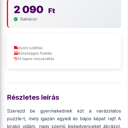
2 090
Ft
Raktáron
Gyors szállítás
Biztonságos fizetés
14 napos visszaváltás
Részletes leírás
Szerezd be gyermekednek ezt a varázslatos
puzzle-t, mely igazán egyedi és bájos képet rejt! A
kirakó vidám, nagy szemű kiskedvenceket ábrázol,