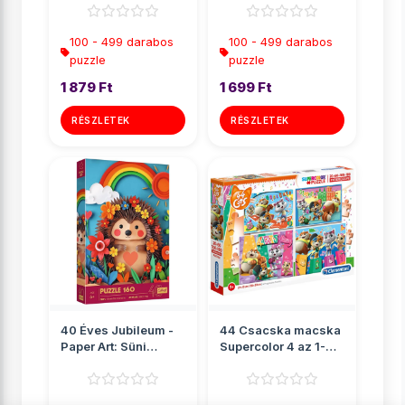
Tr...
T...
100 - 499 darabos
100 - 499 darabos
puzzle
puzzle
1 879 Ft
1 699 Ft
RÉSZLETEK
RÉSZLETEK
40 Éves Jubileum -
44 Csacska macska
Paper Art: Süni
Supercolor 4 az 1-
160db-os puzzle -
ben puzzle -
Trefl
Clementoni