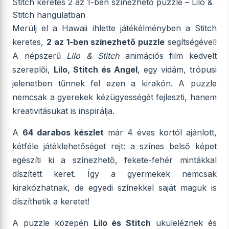
Stitch keretes 2 az 1-ben színezhető puzzle – Lilo &
Stitch hangulatban
Merülj el a Hawaii ihlette játékélményben a Stitch
keretes,
2 az 1-ben színezhető puzzle
segítségével!
A népszerű
Lilo & Stitch
animációs film kedvelt
szereplői,
Lilo, Stitch és Angel
, egy vidám, trópusi
jelenetben tűnnek fel ezen a kirakón. A puzzle
nemcsak a gyerekek kézügyességét fejleszti, hanem
kreativitásukat is inspirálja.
A
64 darabos készlet
már 4 éves kortól ajánlott,
kétféle játéklehetőséget rejt: a színes belső képet
egészíti ki a színezhető, fekete-fehér mintákkal
díszített keret. Így a gyermekek nemcsak
kirakózhatnak, de egyedi színekkel saját maguk is
díszíthetik a keretet!
A puzzle közepén
Lilo és Stitch
ukuleléznek és