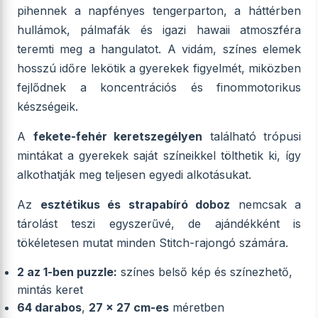
pihennek a napfényes tengerparton, a háttérben
hullámok, pálmafák és igazi hawaii atmoszféra
teremti meg a hangulatot. A vidám, színes elemek
hosszú időre lekötik a gyerekek figyelmét, miközben
fejlődnek a koncentrációs és finommotorikus
készségeik.
A
fekete-fehér keretszegélyen
található trópusi
mintákat a gyerekek saját színeikkel tölthetik ki, így
alkothatják meg teljesen egyedi alkotásukat.
Az
esztétikus és strapabíró doboz
nemcsak a
tárolást teszi egyszerűvé, de ajándékként is
tökéletesen mutat minden Stitch-rajongó számára.
2 az 1-ben puzzle:
színes belső kép és színezhető,
mintás keret
64 darabos
,
27 x 27 cm-es
méretben