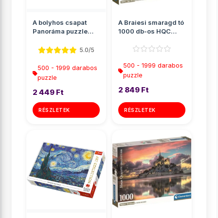
A bolyhos csapat
A Braiesi smaragd tó
Panoráma puzzle
1000 db-os HQC
500db-os - Trefl
puzzle poszterrel -
Cle...
5.0/5
500 - 1999 darabos
500 - 1999 darabos
puzzle
puzzle
2 849 Ft
2 449 Ft
RÉSZLETEK
RÉSZLETEK