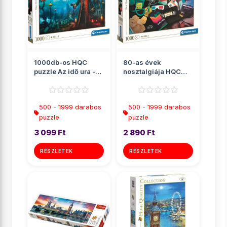
1000db-os HQC
80-as évek
puzzle Az idő ura -
nosztalgiája HQC
Clementoni
puzzle 1000db-os -
Clementoni
500 - 1999 darabos
500 - 1999 darabos
puzzle
puzzle
3 099 Ft
2 890 Ft
RÉSZLETEK
RÉSZLETEK