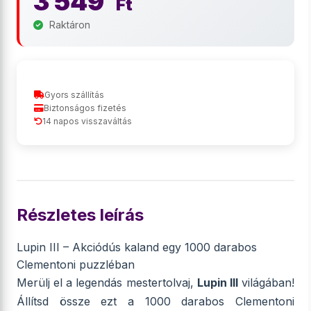
3 549
Ft
Raktáron
Gyors szállítás
Biztonságos fizetés
14 napos visszaváltás
Részletes leírás
Lupin III – Akciódús kaland egy 1000 darabos
Clementoni puzzléban
Merülj el a legendás mestertolvaj,
Lupin III
világában!
Állítsd össze ezt a 1000 darabos Clementoni