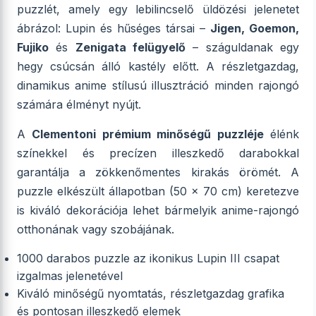
puzzlét, amely egy lebilincselő üldözési jelenetet
ábrázol: Lupin és hűséges társai –
Jigen, Goemon,
Fujiko
és
Zenigata felügyelő
– száguldanak egy
hegy csúcsán álló kastély előtt. A részletgazdag,
dinamikus anime stílusú illusztráció minden rajongó
számára élményt nyújt.
A
Clementoni prémium minőségű puzzléje
élénk
színekkel és precízen illeszkedő darabokkal
garantálja a zökkenőmentes kirakás örömét. A
puzzle elkészült állapotban (50 x 70 cm) keretezve
is kiváló dekorációja lehet bármelyik anime-rajongó
otthonának vagy szobájának.
1000 darabos puzzle az ikonikus Lupin III csapat
izgalmas jelenetével
Kiváló minőségű nyomtatás, részletgazdag grafika
és pontosan illeszkedő elemek