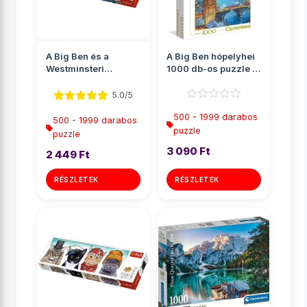
A Big Ben és a
A Big Ben hópelyhei
Westminsteri
1000 db-os puzzle -
apátság, London
Clementoni
Panoráma puz...
5.0/5
500 - 1999 darabos
500 - 1999 darabos
puzzle
puzzle
3 090 Ft
2 449 Ft
RÉSZLETEK
RÉSZLETEK