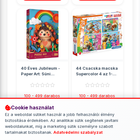
40 Éves Jubileum -
44 Csacska macska
Paper Art: Süni
Supercolor 4 az 1-
160db-os puzzle -
ben puzzle -
Trefl
Clementoni
100 - 499 darabos
100 - 499 darabos
puzzle
puzzle
Cookie használat
1 699 Ft
2 549 Ft
Ez a weboldal sütiket használ a jobb felhasználói élmény
biztosítása érdekében. Az analitikai sütik segítenek javítani
RÉSZLETEK
RÉSZLETEK
weboldalunkat, míg a marketing sütik személyre szabott
tartalmakat biztosítanak.
Adatvédelmi szabályzat