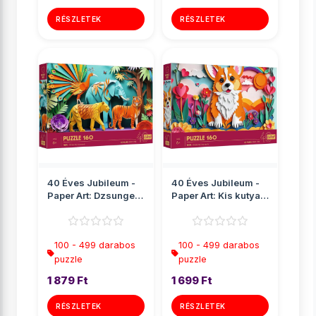
RÉSZLETEK
RÉSZLETEK
40 Éves Jubileum -
40 Éves Jubileum -
Paper Art: Dzsungel
Paper Art: Kis kutya
160db-os puzzle -
160db-os puzzle -
Tr...
T...
100 - 499 darabos
100 - 499 darabos
puzzle
puzzle
1 879 Ft
1 699 Ft
RÉSZLETEK
RÉSZLETEK