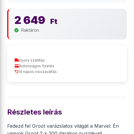
2 649
Ft
Raktáron
Gyors szállítás
Biztonságos fizetés
14 napos visszaváltás
Részletes leírás
Fedezd fel Groot varázslatos világát a Marvel: Én
vagyok Groot 2 x 200 darabos puzzléval!