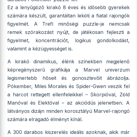
Ez a lenyűgöző kirakó 8 éves és idősebb gyerekek
számára készült, garantáltan leköti a fiatal rajongók
figyelmét. A Trefl minőségi puzzle-je nemcsak
remek szórakozást nyújt, de játékosan fejleszti a
figyelmet, koncentrációt, logikus gondolkodást,
valamint a kézügyességet is.
A kirakó dinamikus, élénk színekben megjelenő
képregényszerű grafikája a Marvel univerzum
legismertebb hőseit és gonosztevőit ábrázolja.
Pókember, Miles Morales és Spider-Gwen veszik fel
a harcot rettegett ellenfeleikkel – Skorpióval, Zöld
Manóval és Elektóval – az akciódús jelenetben. A
látványos dizájn minden korosztályú Marvel-rajongó
számára elragadó élményt kínál.
A 300 darabos kiszerelés ideális azoknak, akik már