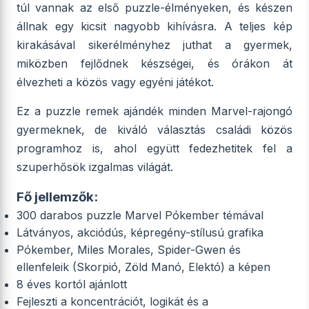
túl vannak az első puzzle-élményeken, és készen
állnak egy kicsit nagyobb kihívásra. A teljes kép
kirakásával sikerélményhez juthat a gyermek,
miközben fejlődnek készségei, és órákon át
élvezheti a közös vagy egyéni játékot.
Ez a puzzle remek ajándék minden Marvel-rajongó
gyermeknek, de kiváló választás családi közös
programhoz is, ahol együtt fedezhetitek fel a
szuperhősök izgalmas világát.
Fő jellemzők:
300 darabos puzzle Marvel Pókember témával
Látványos, akciódús, képregény-stílusú grafika
Pókember, Miles Morales, Spider-Gwen és
ellenfeleik (Skorpió, Zöld Manó, Elektó) a képen
8 éves kortól ajánlott
Fejleszti a koncentrációt, logikát és a