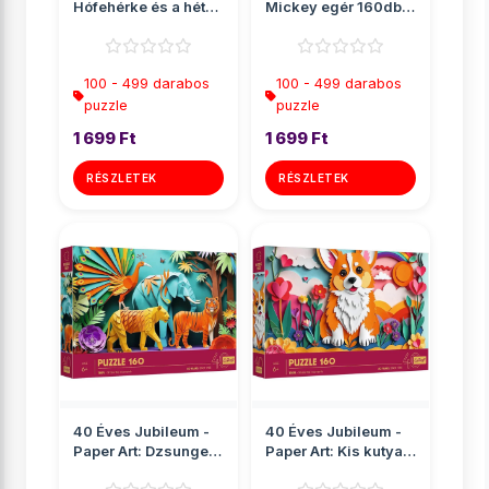
Hófehérke és a hét
Mickey egér 160db-
törpe 160db-os p...
os puzzle - Trefl
100 - 499 darabos
100 - 499 darabos
puzzle
puzzle
1 699 Ft
1 699 Ft
RÉSZLETEK
RÉSZLETEK
40 Éves Jubileum -
40 Éves Jubileum -
Paper Art: Dzsungel
Paper Art: Kis kutya
160db-os puzzle -
160db-os puzzle -