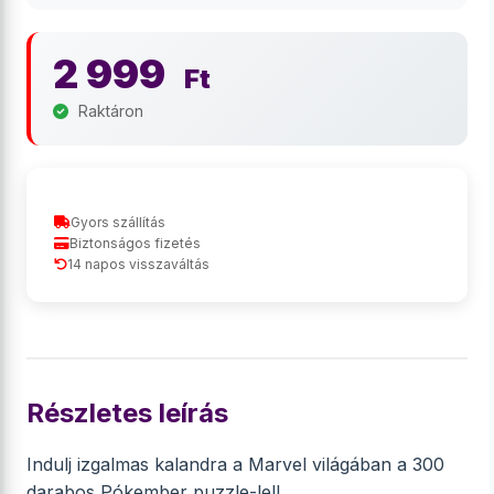
2 999
Ft
Raktáron
Gyors szállítás
Biztonságos fizetés
14 napos visszaváltás
Részletes leírás
Indulj izgalmas kalandra a Marvel világában a 300
darabos Pókember puzzle-lel!