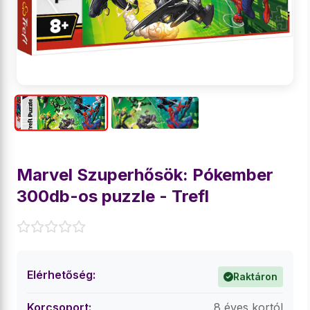
Marvel Szuperhősök: Pókember
300db-os puzzle - Trefl
Elérhetőség:
Raktáron
Korcsoport:
8 éves kortól