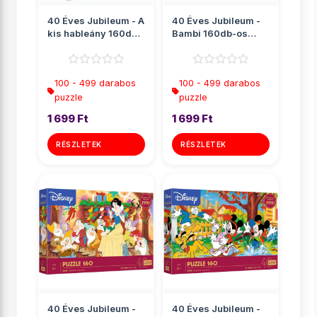
40 Éves Jubileum - A
40 Éves Jubileum -
kis hableány 160db-
Bambi 160db-os
os puzzle - Trefl
puzzle - Trefl
100 - 499 darabos
100 - 499 darabos
puzzle
puzzle
1 699 Ft
1 699 Ft
RÉSZLETEK
RÉSZLETEK
40 Éves Jubileum -
40 Éves Jubileum -