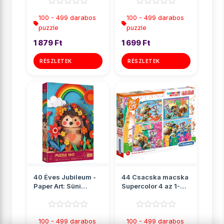
Tr...
T...
100 - 499 darabos
100 - 499 darabos
puzzle
puzzle
1 879 Ft
1 699 Ft
RÉSZLETEK
RÉSZLETEK
40 Éves Jubileum -
44 Csacska macska
Paper Art: Süni
Supercolor 4 az 1-
160db-os puzzle -
ben puzzle -
Trefl
Clementoni
100 - 499 darabos
100 - 499 darabos