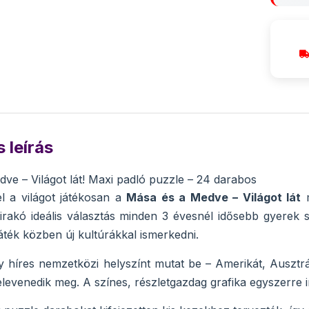
 leírás
ve – Világot lát! Maxi padló puzzle – 24 darabos
l a világot játékosan a
Mása és a Medve – Világot lát
m
rakó ideális választás minden 3 évesnél idősebb gyerek 
áték közben új kultúrákkal ismerkedni.
 híres nemzetközi helyszínt mutat be – Amerikát, Ausztrál
evenedik meg. A színes, részletgazdag grafika egyszerre ins