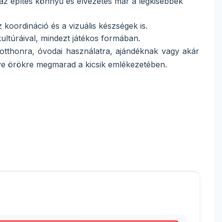
 az építés könnyű és élvezetes már a legkisebbek
koordináció és a vizuális készségek is.
ultúráival, mindezt játékos formában.
s otthonra, óvodai használatra, ajándéknak vagy akár
énye örökre megmarad a kicsik emlékezetében.