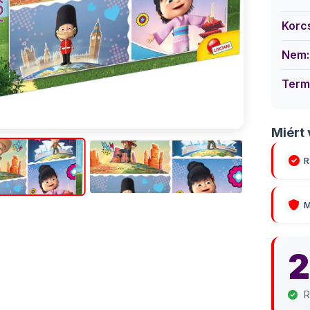
Korc
Nem:
Term
Miért 
R
M
2
R