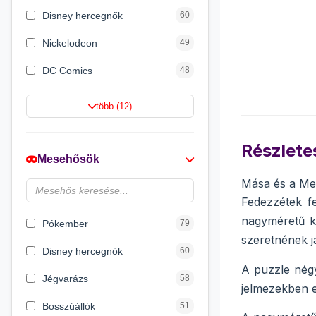
Disney hercegnők
60
Nickelodeon
49
DC Comics
48
Netflix
42
több (12)
Barbie
21
Részletes
Jurassic World
16
Mesehősök
Wizarding World
12
Mása és a Med
Fedezzétek fe
HotWheels
12
nagyméretű ki
Pókember
79
szeretnének j
Disney hercegnők
60
A puzzle négy
Jégvarázs
58
jelmezekben el
Bosszúállók
51