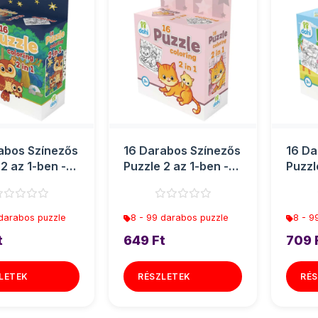
abos Színezős
16 Darabos Színezős
16 Da
2 az 1-ben -
Puzzle 2 az 1-ben -
Puzzl
Cica
Dínós
 darabos puzzle
8 - 99 darabos puzzle
8 - 9
t
649 Ft
709 
LETEK
RÉSZLETEK
RÉS