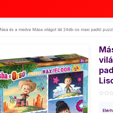
ása és a medve Mása világot lát 24db-os maxi padló puzzl
Más
vil
pad
Lis
Elér