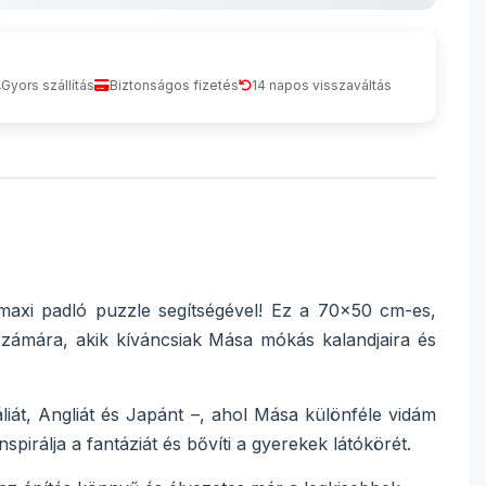
Gyors szállítás
Biztonságos fizetés
14 napos visszaváltás
axi padló puzzle segítségével! Ez a 70x50 cm-es,
számára, akik kíváncsiak Mása mókás kalandjaira és
iát, Angliát és Japánt –, ahol Mása különféle vidám
pirálja a fantáziát és bővíti a gyerekek látókörét.