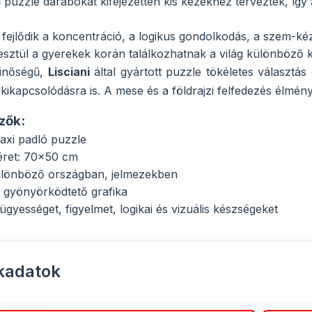
puzzle darabokat kifejezetten kis kezekhez tervezték, így
fejlődik a koncentráció, a logikus gondolkodás, a szem-kéz 
esztül a gyerekek korán találkozhatnak a világ különböző k
minőségű,
Lisciani
által gyártott puzzle tökéletes választá
 kikapcsolódásra is. A mese és a földrajzi felfedezés élm
zők:
axi padló puzzle
éret: 70x50 cm
lönböző országban, jelmezekben
 gyönyörködtető grafika
zügyességet, figyelmet, logikai és vizuális készségeket
kadatok