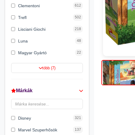
Clementoni
612
Trefl
502
Lisciani Giochi
218
Luna
48
Magyar Gyártó
22
Spin Master
16
több (7)
Magic Toys
8
Flair Toys
5
Márkák
Zikin
2
Carioca
2
Disney
321
Marvel Szuperhősök
137