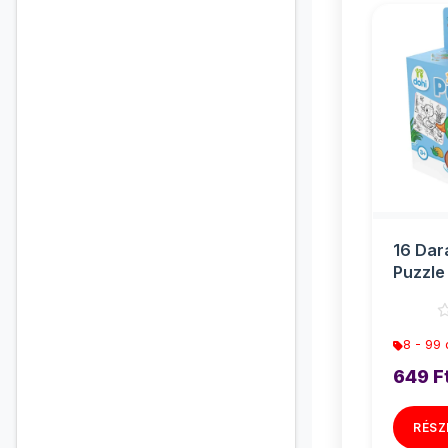
16 Dar
Puzzle 
Kacsa
8 - 99
649 F
RÉSZ