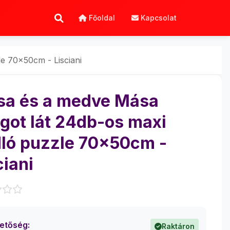
Főoldal
Kapcsolat
e 70x50cm - Lisciani
a és a medve Mása
ágot lát 24db-os maxi
ló puzzle 70x50cm -
ciani
hetőség:
Raktáron