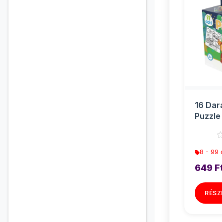
16 Dar
Puzzle 
Bagoly
8 - 99
649 F
RÉSZ