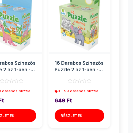
rabos Színezős
16 Darabos Színezős
e 2 az 1-ben -
Puzzle 2 az 1-ben -
Elefánt
9 darabos puzzle
8 - 99 darabos puzzle
Ft
649 Ft
ZLETEK
RÉSZLETEK