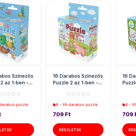
abos Színezős
16 Darabos Színezős
16 Da
2 az 1-ben -
Puzzle 2 az 1-ben -
Puzzl
Malac
Móku
 darabos puzzle
8 - 99 darabos puzzle
8 - 9
t
709 Ft
709 
LETEK
RÉSZLETEK
RÉS