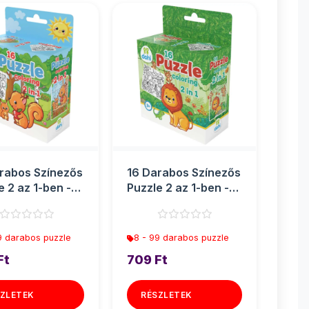
rabos Színezős
16 Darabos Színezős
e 2 az 1-ben -
Puzzle 2 az 1-ben -
s
Oroszlán
9 darabos puzzle
8 - 99 darabos puzzle
Ft
709 Ft
ZLETEK
RÉSZLETEK