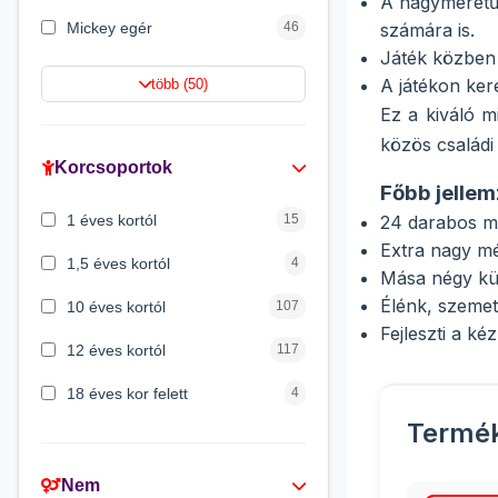
A nagyméretű 
Mickey egér
46
számára is.
Játék közben 
Lilo és Stitch
43
A játékon ker
több (50)
Ez a kiváló 
Mancs őrjárat
41
közös családi
Gabi babaháza
36
Korcsoportok
Főbb jellem
Peppa malac
33
1 éves kortól
15
24 darabos m
Batman
29
Extra nagy m
1,5 éves kortól
4
Mása négy kü
Élénk, szemet
10 éves kortól
107
Fejleszti a ké
12 éves kortól
117
18 éves kor felett
4
Termé
2 éves kortól
45
3 éves kortól
309
Nem