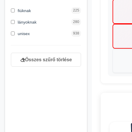
3 hónapos kortól
1
fiúknak
225
4 éves kortól
232
lányoknak
280
5 évess kortól
90
unisex
938
6 éves kortól
166
7 éves kortól
67
Összes szűrő törlése
8 éves kortól
163
9 éves kortól
120
newborn
3