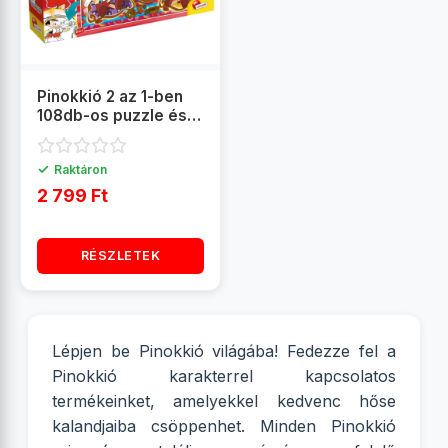
Pinokkió 2 az 1-ben
108db-os puzzle és
színező 70x50cm -
Lisciani
✓
Raktáron
2 799 Ft
RÉSZLETEK
Lépjen be Pinokkió világába! Fedezze fel a
Pinokkió karakterrel kapcsolatos
termékeinket, amelyekkel kedvenc hőse
kalandjaiba csöppenhet. Minden Pinokkió