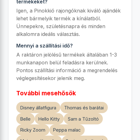
termékeket?
Igen, a Pinokkió rajongóknak kiváló ajándék
lehet bármelyik termék a kínálatból.
Ünnepekre, születésnapra és minden
alkalomra ideális választás.
Mennyi a szállítási idő?
A raktáron jelölésű termékek általában 1-3
munkanapon belül feladásra kerülnek.
Pontos szállítási információ a megrendelés
véglegesítésekor jelenik meg.
További mesehősök
Disney állatfigura
Thomas és barátai
Belle
Hello Kitty
Sam a Tűzoltó
Ricky Zoom
Peppa malac