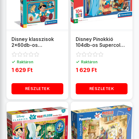
Disney klasszisok
Disney Pinokkió
2x60db-os
104db-os Supercolor
Supercolor puzzle -
puzzle - Clementoni
Clementoni
✓
✓
Raktáron
Raktáron
1 629 Ft
1 629 Ft
RÉSZLETEK
RÉSZLETEK