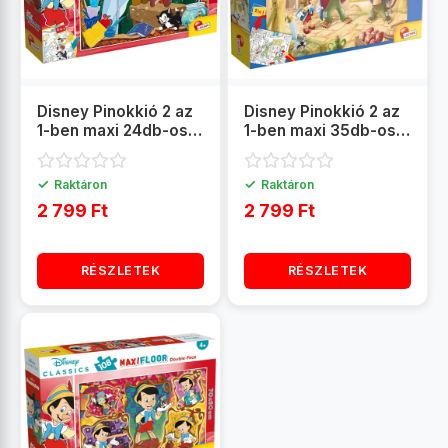
Disney Pinokkió 2 az
Disney Pinokkió 2 az
1-ben maxi 24db-os
1-ben maxi 35db-os
puzzle és színező
puzzle és színező
70x50cm - Lisciani
70x50cm - Lisciani
✓
✓
Raktáron
Raktáron
2 799 Ft
2 799 Ft
RÉSZLETEK
RÉSZLETEK