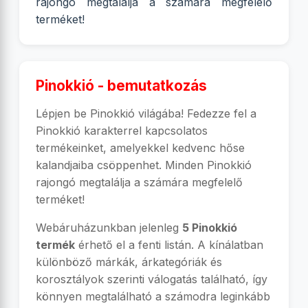
rajongó megtalálja a számára megfelelő
terméket!
Pinokkió - bemutatkozás
Lépjen be Pinokkió világába! Fedezze fel a
Pinokkió karakterrel kapcsolatos
termékeinket, amelyekkel kedvenc hőse
kalandjaiba csöppenhet. Minden Pinokkió
rajongó megtalálja a számára megfelelő
terméket!
Webáruházunkban jelenleg
5 Pinokkió
termék
érhető el a fenti listán. A kínálatban
különböző márkák, árkategóriák és
korosztályok szerinti válogatás található, így
könnyen megtalálható a számodra leginkább