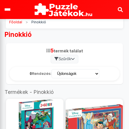
Főoldal
>
Pinokkió
Pinokkió
5
termék találat
Szűrők
Rendezés:
Termékek - Pinokkió