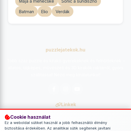
Maja a méhecske
Sonic a sündisznó
Batman
Elio
Verdák
puzzlejatekok.hu
Több száz puzzle és kirakó gyerekeknek és felnőtteknek –
állatos, tájképes, művészeti és 3D kirakók raktárról, gyors
szállítással! Nézd meg kínálatunkat!
Facebook
Instagram
YouTube
Linkek
Főoldal
Cookie használat
Ez a weboldal sütiket használ a jobb felhasználói élmény
Kapcsolat
biztosítása érdekében. Az analitikai sütik segítenek javítani