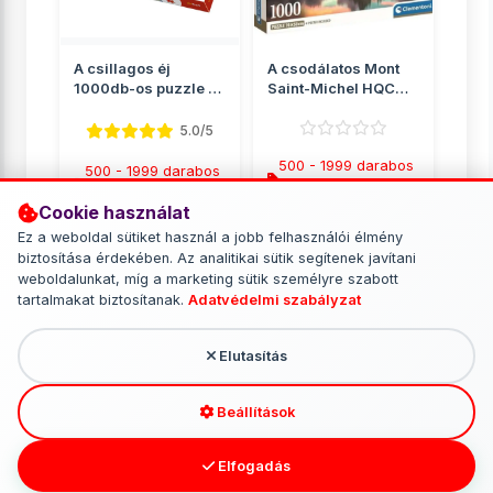
A csillagos éj
A csodálatos Mont
1000db-os puzzle -
Saint-Michel HQC
Trefl
1000db-os puzzle
poszter...
5.0/5
500 - 1999 darabos
500 - 1999 darabos
puzzle
puzzle
Cookie használat
2 849 Ft
2 890 Ft
Ez a weboldal sütiket használ a jobb felhasználói élmény
biztosítása érdekében. Az analitikai sütik segítenek javítani
RÉSZLETEK
RÉSZLETEK
weboldalunkat, míg a marketing sütik személyre szabott
tartalmakat biztosítanak.
Adatvédelmi szabályzat
Elutasítás
További termékek - 500 - 1999
darabos puzzle
Beállítások
Elfogadás