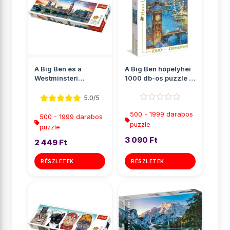
A Big Ben és a
A Big Ben hópelyhei
Westminsteri
1000 db-os puzzle -
apátság, London
Clementoni
Panoráma puz...
5.0/5
500 - 1999 darabos
500 - 1999 darabos
puzzle
puzzle
3 090 Ft
2 449 Ft
RÉSZLETEK
RÉSZLETEK