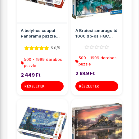
A bolyhos csapat
A Braiesi smaragd tó
Panoráma puzzle
1000 db-os HQC
500db-os - Trefl
puzzle poszterrel -
Cle...
5.0/5
500 - 1999 darabos
500 - 1999 darabos
puzzle
puzzle
2 849 Ft
2 449 Ft
RÉSZLETEK
RÉSZLETEK