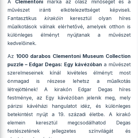
A
Clementoni
márka az olasz minőséget és a
művészet iránti elkötelezettséget képviseli.
Fantasztikus
kirakóin
keresztül olyan híres
műalkotások válnak elérhetővé, amelyek otthon is
különleges élményt nyújtanak a művészet
kedvelőinek.
Az
1000 darabos Clementoni Museum Collection
puzzle – Edgar Degas: Egy kávézóban
a művészet
szerelmeseinek kínál kivételes élményt: most
önmagad is részese lehetsz a műalkotás
létrejöttének! A kirakón Edgar Degas híres
festménye, az Egy kávézóban jelenik meg, mely
párizsi kávéházi hangulatot idéz, és különleges
betekintést nyújt a 19. századi életbe. A kirakó
elemein keresztül megcsodálhatod Degas
festészetének jellegzetes színvilágát és