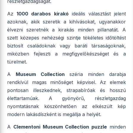
részletgazdagságát.
Az
1000 darabos kirakó
ideális választást jelent
azoknak, akik szeretik a kihívásokat, ugyanakkor
élvezni szeretnék a kirakás minden pillanatát. A
szett közepes nehézségi szintje tökéletes időtöltést
biztosít családoknak vagy baráti társaságoknak,
miközben fejleszti a megfigyelőkészséget és a
türelmet.
A
Museum Collection
széria minden darabja
rendkívül magas minőséget képvisel. Az elemek
pontosan illeszkednek, strapabíróak és hosszú
élettartamúak. A gyönyörű, részletgazdag
nyomtatásnak köszönhetően az elkészült kép
modern lakásdíszként is megállja a helyét.
A
Clementoni Museum Collection puzzle
minden