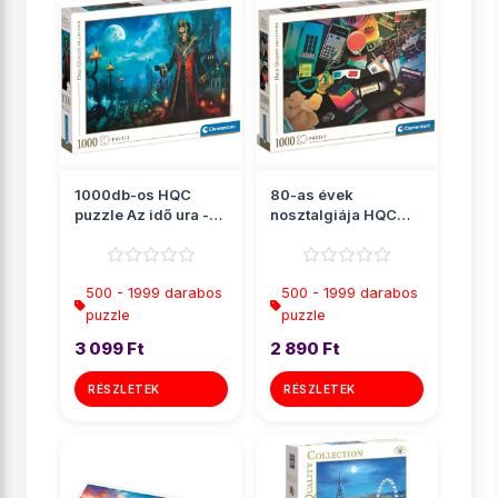
1000db-os HQC
80-as évek
puzzle Az idő ura -
nosztalgiája HQC
Clementoni
puzzle 1000db-os -
Clementoni
500 - 1999 darabos
500 - 1999 darabos
puzzle
puzzle
3 099 Ft
2 890 Ft
RÉSZLETEK
RÉSZLETEK