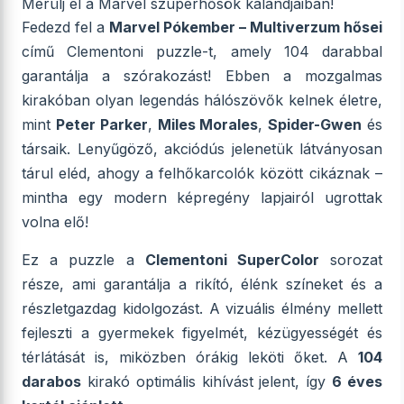
Merülj el a Marvel szuperhősök kalandjaiban!
Fedezd fel a
Marvel Pókember – Multiverzum hősei
című Clementoni puzzle-t, amely 104 darabbal
garantálja a szórakozást! Ebben a mozgalmas
kirakóban olyan legendás hálószövők kelnek életre,
mint
Peter Parker
,
Miles Morales
,
Spider-Gwen
és
társaik. Lenyűgöző, akciódús jelenetük látványosan
tárul eléd, ahogy a felhőkarcolók között cikáznak –
mintha egy modern képregény lapjairól ugrottak
volna elő!
Ez a puzzle a
Clementoni SuperColor
sorozat
része, ami garantálja a rikító, élénk színeket és a
részletgazdag kidolgozást. A vizuális élmény mellett
fejleszti a gyermekek figyelmét, kézügyességét és
térlátását is, miközben órákig leköti őket. A
104
darabos
kirakó optimális kihívást jelent, így
6 éves