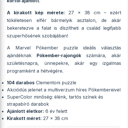
kortól ajánlott
.
A kirakott kép mérete:
27 x 38 cm – ezért
tökéletesen elfér bármelyik asztalon, de akár
bekeretezve a falat is díszítheti a család legifjabb
szuperhősének szobájában!
A Marvel Pókember puzzle ideális választás
ajándéknak
Pókember-rajongók
számára, akár
születésnapra, ünnepekre, akár egy izgalmas
programként a hétvégére.
104 darabos
Clementoni puzzle
Akciódús jelenet a multiverzum híres Pókembereivel
SuperColor minőség: élénk, tartós színek és
strapabíró darabok
Ajánlott életkor:
6 év felett
Kirakott méret:
27 x 38 cm