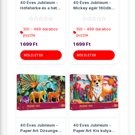
40 Éves Jubileum -
40 Éves Jubileum -
Hófehérke és a hét
Mickey egér 160db-
törpe 160db-os p...
os puzzle - Trefl
100 - 499 darabos
100 - 499 darabos
puzzle
puzzle
1 699 Ft
1 699 Ft
RÉSZLETEK
RÉSZLETEK
40 Éves Jubileum -
40 Éves Jubileum -
Paper Art: Dzsungel
Paper Art: Kis kutya