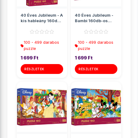
40 Éves Jubileum - A
40 Éves Jubileum -
kis hableány 160db-
Bambi 160db-os
os puzzle - Trefl
puzzle - Trefl
100 - 499 darabos
100 - 499 darabos
puzzle
puzzle
1 699 Ft
1 699 Ft
RÉSZLETEK
RÉSZLETEK