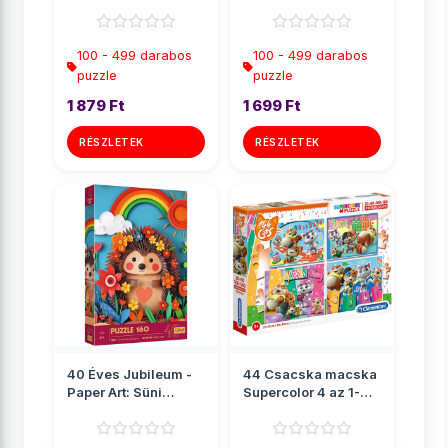
160db-os puzzle -
160db-os puzzle -
Tr...
T...
100 - 499 darabos
100 - 499 darabos
puzzle
puzzle
1 879 Ft
1 699 Ft
RÉSZLETEK
RÉSZLETEK
40 Éves Jubileum -
44 Csacska macska
Paper Art: Süni
Supercolor 4 az 1-
160db-os puzzle -
ben puzzle -
Trefl
Clementoni