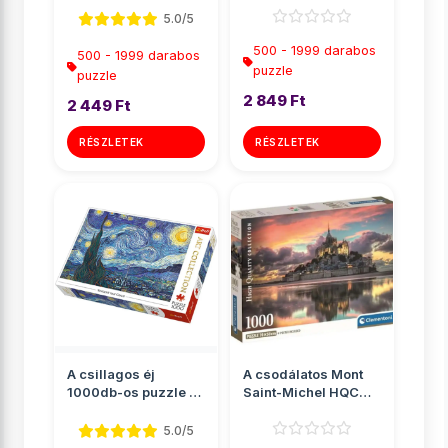
Cle...
5.0/5
500 - 1999 darabos
500 - 1999 darabos
puzzle
puzzle
2 849 Ft
2 449 Ft
RÉSZLETEK
RÉSZLETEK
A csillagos éj
A csodálatos Mont
1000db-os puzzle -
Saint-Michel HQC
Trefl
1000db-os puzzle
poszter...
5.0/5