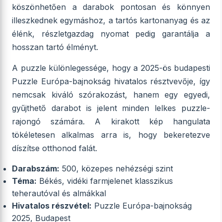
köszönhetően a darabok pontosan és könnyen
illeszkednek egymáshoz, a tartós kartonanyag és az
élénk, részletgazdag nyomat pedig garantálja a
hosszan tartó élményt.
A puzzle különlegessége, hogy a 2025-ös budapesti
Puzzle Európa-bajnokság hivatalos résztvevője, így
nemcsak kiváló szórakozást, hanem egy egyedi,
gyűjthető darabot is jelent minden lelkes puzzle-
rajongó számára. A kirakott kép hangulata
tökéletesen alkalmas arra is, hogy bekeretezve
díszítse otthonod falát.
Darabszám:
500, közepes nehézségi szint
Téma:
Békés, vidéki farmjelenet klasszikus
teherautóval és almákkal
Hivatalos részvétel:
Puzzle Európa-bajnokság
2025, Budapest