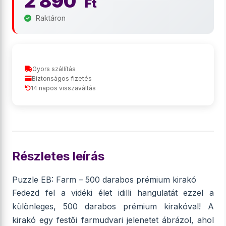
2 890
Ft
Raktáron
Gyors szállítás
Biztonságos fizetés
14 napos visszaváltás
Részletes leírás
Puzzle EB: Farm – 500 darabos prémium kirakó
Fedezd fel a vidéki élet idilli hangulatát ezzel a
különleges, 500 darabos prémium kirakóval! A
kirakó egy festői farmudvari jelenetet ábrázol, ahol