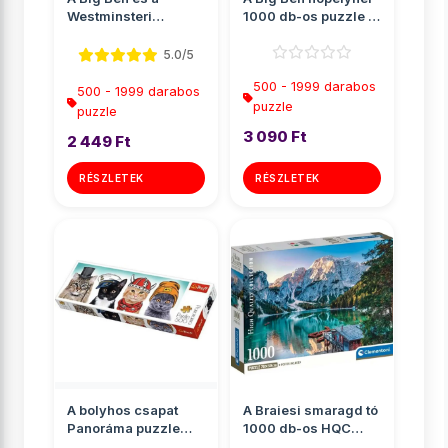
Westminsteri
1000 db-os puzzle -
apátság, London
Clementoni
Panoráma puz...
5.0/5
500 - 1999 darabos
500 - 1999 darabos
puzzle
puzzle
3 090 Ft
2 449 Ft
RÉSZLETEK
RÉSZLETEK
A bolyhos csapat
A Braiesi smaragd tó
Panoráma puzzle
1000 db-os HQC
500db-os - Trefl
puzzle poszterrel -