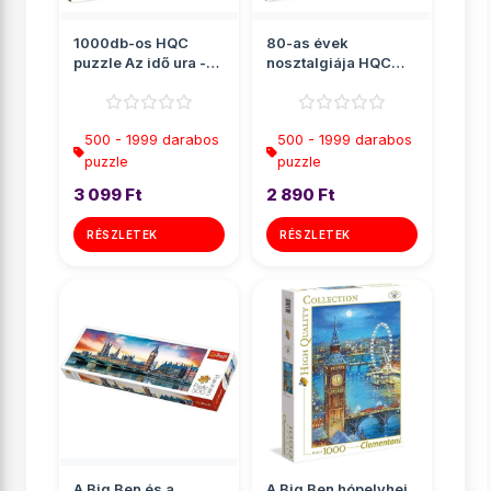
1000db-os HQC
80-as évek
puzzle Az idő ura -
nosztalgiája HQC
Clementoni
puzzle 1000db-os -
Clementoni
500 - 1999 darabos
500 - 1999 darabos
puzzle
puzzle
3 099 Ft
2 890 Ft
RÉSZLETEK
RÉSZLETEK
A Big Ben és a
A Big Ben hópelyhei