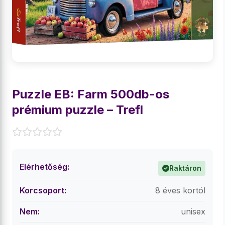
Puzzle EB: Farm 500db-os
prémium puzzle – Trefl
Elérhetőség:
Raktáron
Korcsoport:
8 éves kortól
Nem:
unisex