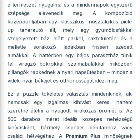
a természet nyugalma és a mindennapok egyszerű
szépsége elevenedik meg. A kompozíció
középpontjában egy klasszikus, nosztalgikus pick-
up teherautó áll, mely egy gyümölcsfákkal
szegélyezett ház előtt parkol, rakfelületén és a
mellette sorakozó ládákban frissen szedett
almákkal. A háttérben egy bájos parasztház tűnik
fel, virágzó bokrokkal, szalmabálákkal, miközben
pillangók repkednek a nyári napsütésben – mindez a
vidéki nyár békéjét és otthonosságát idézi meg.
Ez a puzzle tökéletes választás mindenkinek, aki
nemcsak egy izgalmas kihívást keres, hanem
szeretné átélni a nyugodt kirakózás örömét is. Az
500 darabos méret ideális közepes nehézségű
kihívásként, bármely csendes délutánhoz vagy
családi hétvégéhez. A
Premium Plus
minőségnek