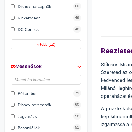
Disney hercegnők
60
Nickelodeon
49
DC Comics
48
Netflix
42
több (12)
Részletes
Barbie
21
Jurassic World
16
Stílusos Milá
Mesehősök
Szereted az o
HotWheels
12
kedvenced les
Wizarding World
12
Milánó leghír
Pókember
79
operaházat és 
Disney hercegnők
60
A puzzle külö
kép kifinomult
Jégvarázs
58
izgalmassá a k
Bosszúállók
51