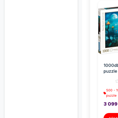
1000d
puzzle 
Clemen
500 - 
puzzle
3 099