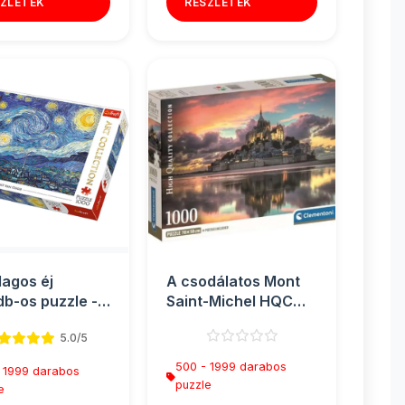
ZLETEK
RÉSZLETEK
lagos éj
A csodálatos Mont
b-os puzzle -
Saint-Michel HQC
1000db-os puzzle
5.0/5
poszter...
500 - 1999 darabos
 1999 darabos
puzzle
e