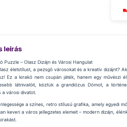
 leírás
nó Puzzle – Olasz Dizájn és Városi Hangulat
lasz életstílust, a pezsgő városokat és a kreatív dizájnt? 
z! Ez a kirakó nem csupán játék, hanem egy művészi élmén
esebb látnivalóit, köztük a grandiózus Dómot, a történelm
a városi divatot.
nlegessége a színes, retro stílusú grafika, amely egyedi 
an keveri a város jellegzetes elemeit – modern dizájn, élénk
irakást.