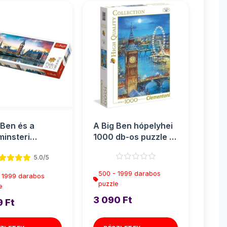
 Ben és a
A Big Ben hópelyhei
insteri
1000 db-os puzzle -
ág, London
Clementoni
5.0/5
áma puz...
500 - 1999 darabos
 1999 darabos
puzzle
e
3 090 Ft
9 Ft