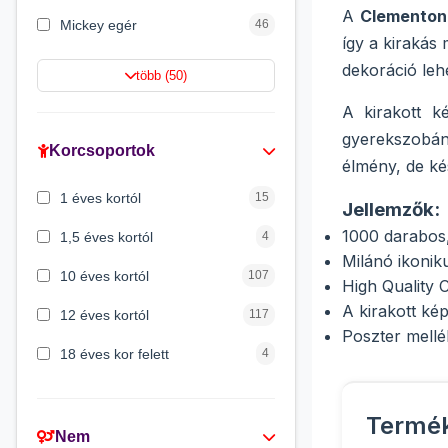
A
Clementoni
Mickey egér
46
így a kirakás
Lilo és Stitch
43
dekoráció lehe
több (50)
Mancs őrjárat
41
A kirakott 
gyerekszobána
Gabi babaháza
36
Korcsoportok
élmény, de ké
Peppa malac
33
1 éves kortól
15
Jellemzők:
Batman
29
1000 darabos
1,5 éves kortól
4
Milánó ikoniku
10 éves kortól
107
High Quality 
A kirakott ké
12 éves kortól
117
Poszter mellé
18 éves kor felett
4
2 éves kortól
45
Termé
3 éves kortól
309
Nem