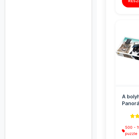
RÉSZ
A boly
Panorá
500db-
500 - 
puzzle