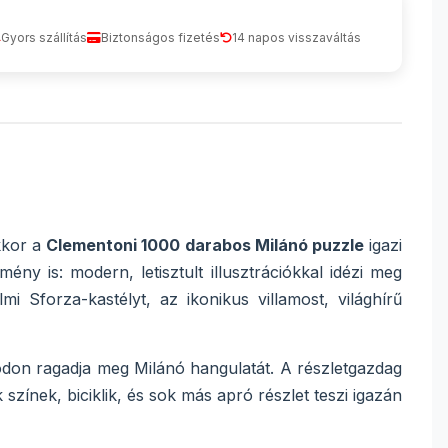
Gyors szállítás
Biztonságos fizetés
14 napos visszaváltás
Akkor a
Clementoni 1000 darabos Milánó puzzle
igazi
y is: modern, letisztult illusztrációkkal idézi meg
i Sforza-kastélyt, az ikonikus villamost, világhírű
módon ragadja meg Milánó hangulatát. A részletgazdag
 színek, biciklik, és sok más apró részlet teszi igazán