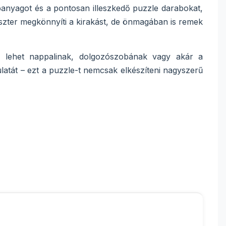
panyagot és a pontosan illeszkedő puzzle darabokat,
oszter megkönnyíti a kirakást, de önmagában is remek
ze lehet nappalinak, dolgozószobának vagy akár a
atát – ezt a puzzle-t nemcsak elkészíteni nagyszerű