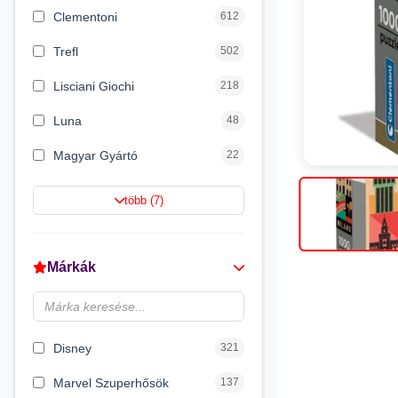
Clementoni
612
Trefl
502
Lisciani Giochi
218
Luna
48
Magyar Gyártó
22
Spin Master
16
több (7)
Magic Toys
8
Flair Toys
5
Márkák
Zikin
2
Carioca
2
Disney
321
Marvel Szuperhősök
137