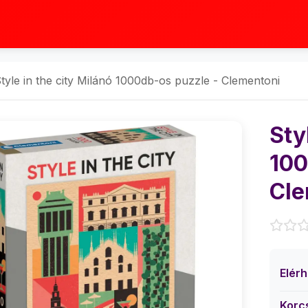
tyle in the city Milánó 1000db-os puzzle - Clementoni
Sty
100
Cle
Elér
Korc