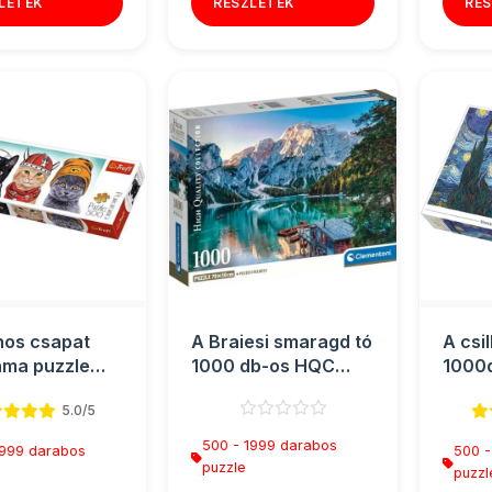
LETEK
RÉSZLETEK
RÉS
hos csapat
A Braiesi smaragd tó
A csil
ma puzzle
1000 db-os HQC
1000d
os - Trefl
puzzle poszterrel -
Trefl
5.0/5
Cle...
500 - 1999 darabos
1999 darabos
500 -
puzzle
puzzl