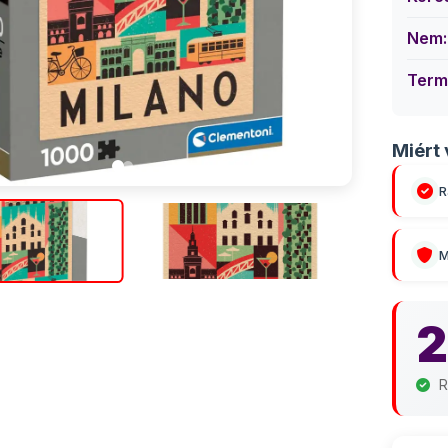
Nem:
Term
Miért 
R
M
2
R