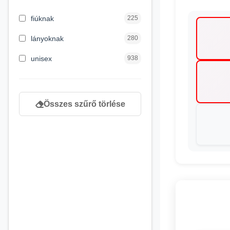
3 hónapos kortól
1
fiúknak
225
4 éves kortól
232
lányoknak
280
5 évess kortól
90
unisex
938
6 éves kortól
166
7 éves kortól
67
Összes szűrő törlése
8 éves kortól
163
9 éves kortól
120
newborn
3