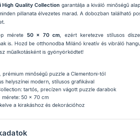
 High Quality Collection
garantálja a kiváló minőségű ala
 minden pillanata élvezetes marad. A dobozban található p
t.
kép mérete
50 x 70 cm
, ezért keretezve stílusos dís
k is. Hozd be otthonodba Milánó kreatív és vibráló hangul
sz műalkotásként is gyönyörködtet!
, prémium minőségű puzzle a Clementoni-tól
s helyszínei modern, stílusos grafikával
Collection: tartós, precízen vágott puzzle darabok
p mérete: 50 x 70 cm
kelve a kirakáshoz és dekorációhoz
kadatok