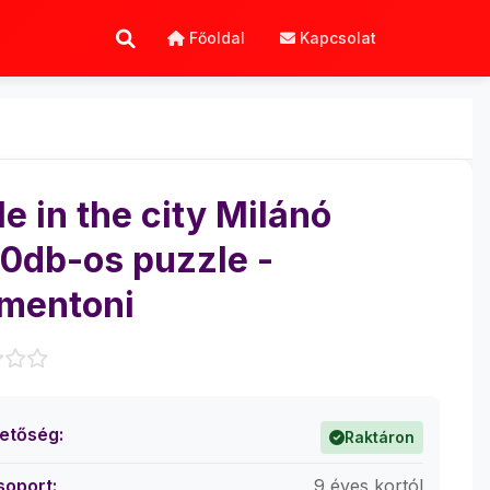
Főoldal
Kapcsolat
le in the city Milánó
0db-os puzzle -
mentoni
hetőség:
Raktáron
soport:
9 éves kortól