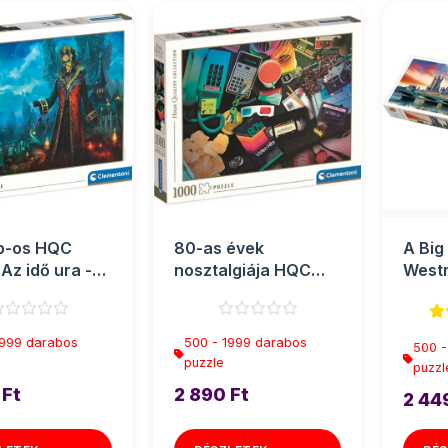
b-os HQC
80-as évek
A Big
Az idő ura -
nosztalgiája HQC
Westm
toni
puzzle 1000db-os -
apáts
Clementoni
Panor
1999 darabos
500 - 1999 darabos
500 -
puzzle
puzzl
 Ft
2 890 Ft
2 44