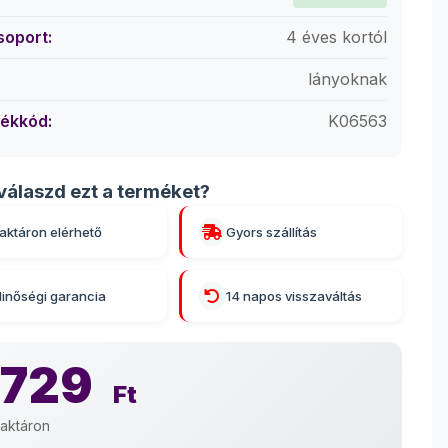
soport:
4 éves kortól
lányoknak
ékkód:
K06563
válaszd ezt a terméket?
aktáron elérhető
Gyors szállítás
inőségi garancia
14 napos visszaváltás
 729
Ft
aktáron