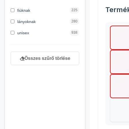
3 hónapos kortól
1
Termé
fiúknak
225
4 éves kortól
232
lányoknak
280
5 évess kortól
90
unisex
938
6 éves kortól
166
7 éves kortól
67
Összes szűrő törlése
8 éves kortól
163
9 éves kortól
120
newborn
3