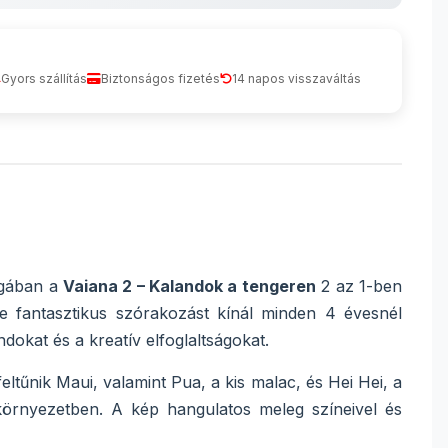
Gyors szállítás
Biztonságos fizetés
14 napos visszaváltás
ságában a
Vaiana 2 – Kalandok a tengeren
2 az 1-ben
 fantasztikus szórakozást kínál minden 4 évesnél
okat és a kreatív elfoglaltságokat.
ltűnik Maui, valamint Pua, a kis malac, és Hei Hei, a
i környezetben. A kép hangulatos meleg színeivel és