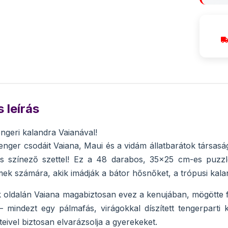
 leírás
engeri kalandra Vaianával!
tenger csodáit Vaiana, Maui és a vidám állatbarátok társa
s színező szettel! Ez a 48 darabos, 35x25 cm-es puzzle
ek számára, akik imádják a bátor hősnőket, a trópusi kaland
k oldalán Vaiana magabiztosan evez a kenujában, mögötte fe
– mindezt egy pálmafás, virágokkal díszített tengerpart
eivel biztosan elvarázsolja a gyerekeket.