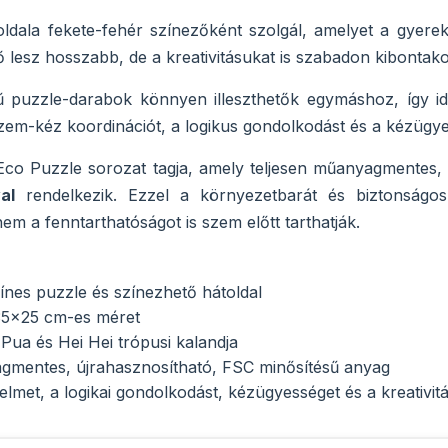
ldala fekete-fehér színezőként szolgál, amelyet a gyereke
ő lesz hosszabb, de a kreativitásukat is szabadon kibontako
 puzzle-darabok könnyen illeszthetők egymáshoz, így ide
 szem-kéz koordinációt, a logikus gondolkodást és a kézügy
 Eco Puzzle sorozat tagja, amely teljesen műanyagmentes
al
rendelkezik. Ezzel a környezetbarát és biztonságos
em a fenntarthatóságot is szem előtt tarthatják.
zínes puzzle és színezhető hátoldal
35x25 cm-es méret
 Pua és Hei Hei trópusi kalandja
mentes, újrahasznosítható, FSC minősítésű anyag
gyelmet, a logikai gondolkodást, kézügyességet és a kreativitá