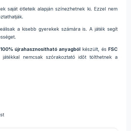
k saját ötleteik alapján színezhetnek ki. Ezzel nem
ztathatják.
álisak a kisebb gyerekek számára is. A játék segít
ességet.
,
100% újrahasznosítható anyagból
készült, és
FSC
 játékkal nemcsak szórakoztató időt tölthetnek a
st