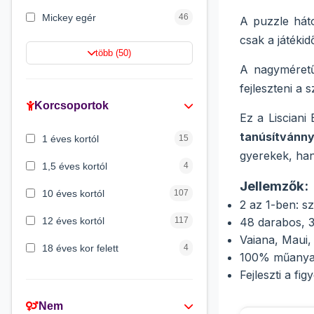
Mickey egér
46
A puzzle háto
csak a játékid
Lilo és Stitch
43
több (50)
A nagyméretű
Mancs őrjárat
41
fejleszteni a
Gabi babaháza
36
Korcsoportok
Ez a Lisciani
Peppa malac
33
tanúsítvánny
1 éves kortól
15
Batman
29
gyerekek, han
1,5 éves kortól
4
Jellemzők:
10 éves kortól
107
2 az 1-ben: s
12 éves kortól
117
48 darabos, 
Vaiana, Maui,
18 éves kor felett
4
100% műanyag
Fejleszti a fi
2 éves kortól
45
3 éves kortól
309
Nem