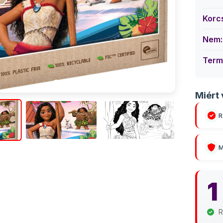
Korc
Nem:
Term
Miért 
R
M
1
R