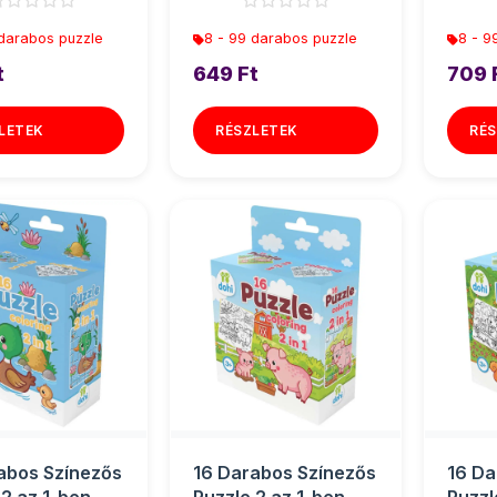
 darabos puzzle
8 - 99 darabos puzzle
8 - 9
t
649 Ft
709 
LETEK
RÉSZLETEK
RÉS
abos Színezős
16 Darabos Színezős
16 Da