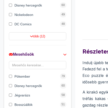
Disney hercegnők
60
Nickelodeon
49
DC Comics
48
Netflix
42
több (12)
Barbie
21
Részletes
Jurassic World
16
Mesehősök
Wizarding World
12
Indulj újabb t
Fedezd fel a 
HotWheels
12
Eco puzzle é
Pókember
79
idősebb gyerm
Disney hercegnők
60
A kirakó egyi
Jégvarázs
58
tréfás kakas 
Bosszúállók
51
gazdag részlet