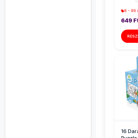
8 - 99
649 F
RÉSZ
16 Dar