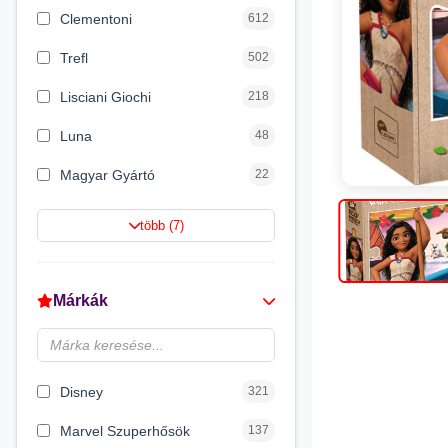
Clementoni
612
Trefl
502
Lisciani Giochi
218
Luna
48
Magyar Gyártó
22
Spin Master
16
több (7)
Magic Toys
8
Flair Toys
5
Márkák
Zikin
2
Carioca
2
Disney
321
Marvel Szuperhősök
137