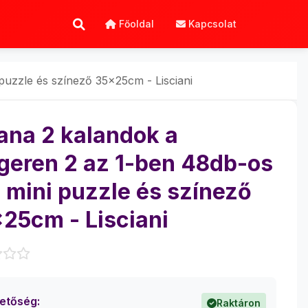
Főoldal
Kapcsolat
puzzle és színező 35x25cm - Lisciani
ana 2 kalandok a
geren 2 az 1-ben 48db-os
 mini puzzle és színező
25cm - Lisciani
hetőség:
Raktáron