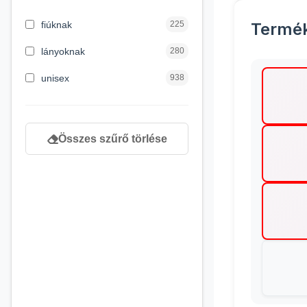
3 hónapos kortól
1
fiúknak
225
Termé
4 éves kortól
232
lányoknak
280
5 évess kortól
90
unisex
938
6 éves kortól
166
7 éves kortól
67
Összes szűrő törlése
8 éves kortól
163
9 éves kortól
120
newborn
3