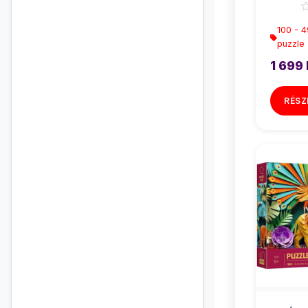
100 - 
puzzle
1 699 
RÉSZ