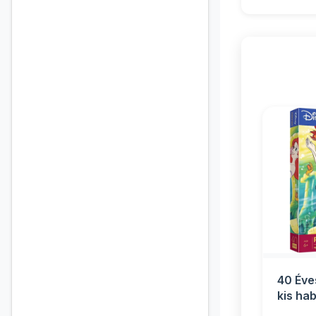
40 Éve
kis ha
os puzz