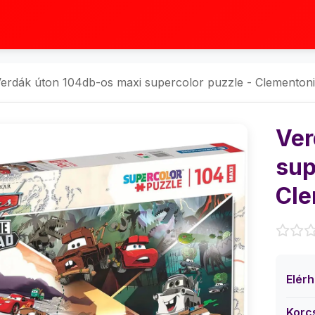
erdák úton 104db-os maxi supercolor puzzle - Clementoni
Ver
sup
Cle
Elér
Korc