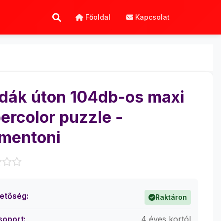
Főoldal
Kapcsolat
dák úton 104db-os maxi
ercolor puzzle -
mentoni
hetőség:
Raktáron
soport:
4 éves kortól