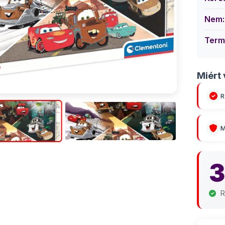
Nem:
Term
Miért 
R
M
3
R