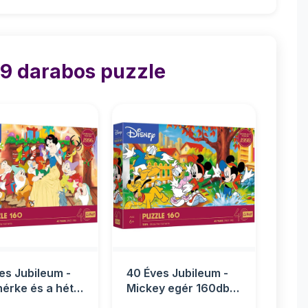
99 darabos puzzle
es Jubileum -
40 Éves Jubileum -
érke és a hét
Mickey egér 160db-
 160db-os p...
os puzzle - Trefl