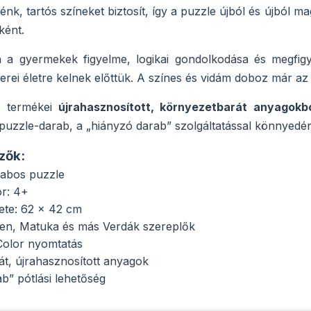
énk, tartós színeket biztosít, így a puzzle újból és újból m
ként.
n a gyermekek figyelme, logikai gondolkodása és megfig
erei életre kelnek előttük. A színes és vidám doboz már az 
i termékei
újrahasznosított, környezetbarát anyagokb
puzzle-darab, a „hiányzó darab” szolgáltatással könnyedén 
zők:
abos puzzle
or: 4+
ete: 62 × 42 cm
en, Matuka és más Verdák szereplők
Color nyomtatás
t, újrahasznosított anyagok
b” pótlási lehetőség