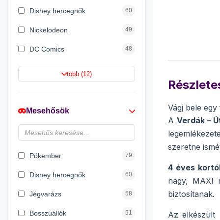
Disney hercegnők
60
Nickelodeon
49
DC Comics
48
Netflix
42
több (12)
Részletes
Barbie
21
Jurassic World
16
Vágj bele egy
Mesehősök
A
Verdák – Ú
Wizarding World
12
legemlékezete
HotWheels
12
szeretne ismé
Pókember
79
4 éves kortól
Disney hercegnők
60
nagy, MAXI m
biztosítanak.
Jégvarázs
58
Bosszúállók
51
Az elkészült