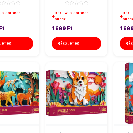
499 darabos
100 - 499 darabos
100 -
puzzle
puzzl
Ft
1 699 Ft
1 699
LETEK
RÉSZLETEK
RÉS