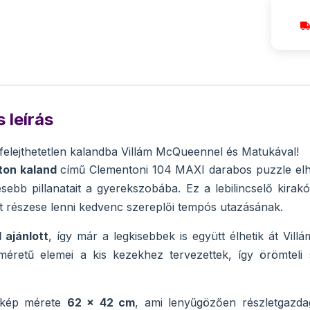
 leírás
 felejthetetlen kalandba Villám McQueennel és Matukával!
ton kaland
című Clementoni 104 MAXI darabos puzzle elh
sebb pillanatait a gyerekszobába. Ez a lebilincselő kirak
t részese lenni kedvenc szereplői tempós utazásának.
 ajánlott
, így már a legkisebbek is együtt élhetik át Vil
éretű elemei a kis kezekhez tervezettek, így örömteli s
 kép mérete
62 × 42 cm
, ami lenyűgözően részletgazda