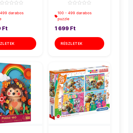
 499 darabos
100 - 499 darabos
e
puzzle
 Ft
1 699 Ft
ZLETEK
RÉSZLETEK