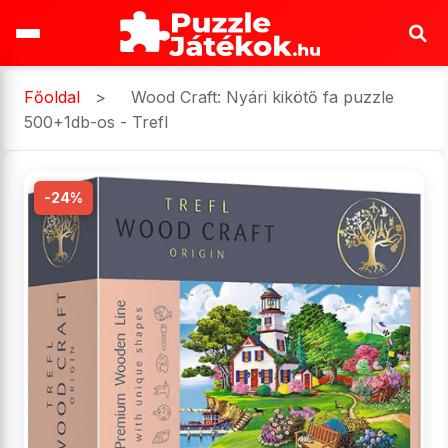
Főoldal
>
Wood Craft: Nyári kikötő fa puzzle
500+1db-os - Trefl
-24%