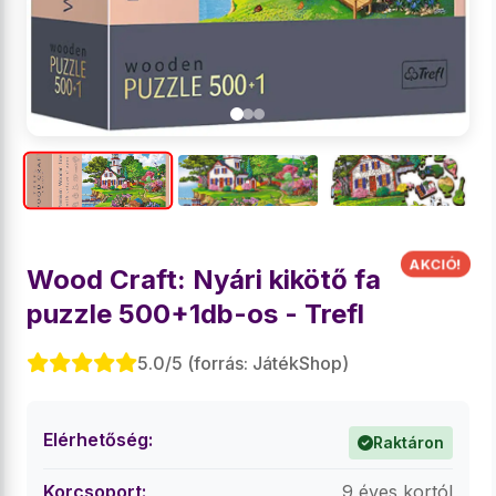
Wood Craft: Nyári kikötő fa
puzzle 500+1db-os - Trefl
5.0/5 (forrás: JátékShop)
Elérhetőség:
Raktáron
Korcsoport:
9 éves kortól