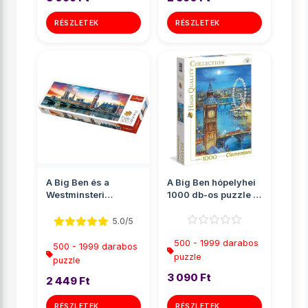
RÉSZLETEK
RÉSZLETEK
A Big Ben és a
A Big Ben hópelyhei
Westminsteri
1000 db-os puzzle -
apátság, London
Clementoni
Panoráma puz...
5.0/5
500 - 1999 darabos
500 - 1999 darabos
puzzle
puzzle
3 090 Ft
2 449 Ft
RÉSZLETEK
RÉSZLETEK