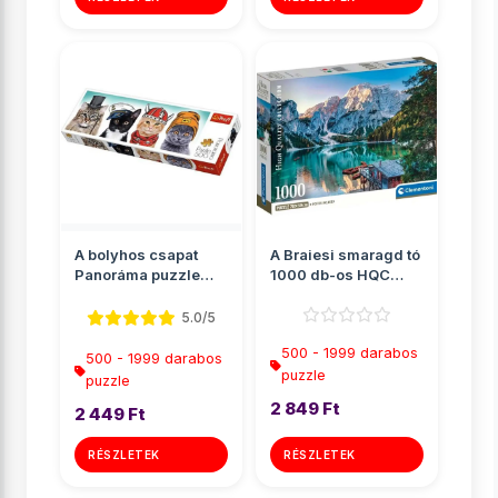
A bolyhos csapat
A Braiesi smaragd tó
Panoráma puzzle
1000 db-os HQC
500db-os - Trefl
puzzle poszterrel -
Cle...
5.0/5
500 - 1999 darabos
500 - 1999 darabos
puzzle
puzzle
2 849 Ft
2 449 Ft
RÉSZLETEK
RÉSZLETEK