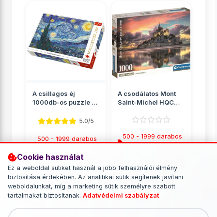
A csillagos éj
A csodálatos Mont
1000db-os puzzle -
Saint-Michel HQC
Trefl
1000db-os puzzle
poszter...
5.0/5
500 - 1999 darabos
500 - 1999 darabos
puzzle
puzzle
Cookie használat
2 849 Ft
2 890 Ft
Ez a weboldal sütiket használ a jobb felhasználói élmény
biztosítása érdekében. Az analitikai sütik segítenek javítani
RÉSZLETEK
RÉSZLETEK
weboldalunkat, míg a marketing sütik személyre szabott
tartalmakat biztosítanak.
Adatvédelmi szabályzat