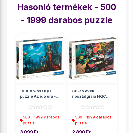
Hasonló termékek - 500
- 1999 darabos puzzle
1000db-os HQC
80-as évek
puzzle Az idő ura -
nosztalgiája HQC
Clementoni
puzzle 1000db-os -
Clementoni
500 - 1999 darabos
500 - 1999 darabos
puzzle
puzzle
3 099 Ft
2 890 Ft