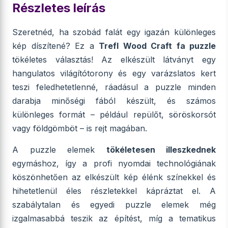
Részletes leírás
Szeretnéd, ha szobád falát egy igazán különleges
kép díszítené? Ez a
Trefl Wood Craft fa puzzle
tökéletes választás! Az elkészült látványt egy
hangulatos világítótorony és egy varázslatos kert
teszi feledhetetlenné, ráadásul a puzzle minden
darabja minőségi fából készült, és számos
különleges formát – például repülőt, söröskorsót
vagy földgömböt – is rejt magában.
A puzzle elemek
tökéletesen illeszkednek
egymáshoz, így a profi nyomdai technológiának
köszönhetően az elkészült kép élénk színekkel és
hihetetlenül éles részletekkel kápráztat el. A
szabálytalan és egyedi puzzle elemek még
izgalmasabbá teszik az építést, míg a tematikus