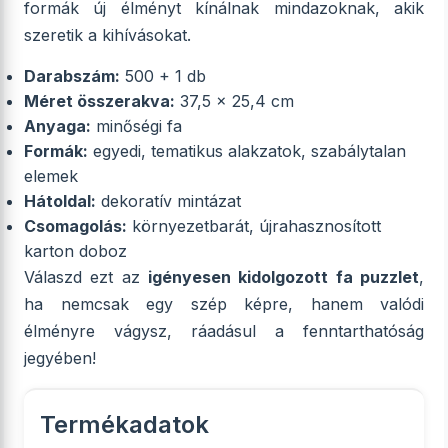
formák új élményt kínálnak mindazoknak, akik
szeretik a kihívásokat.
Darabszám:
500 + 1 db
Méret összerakva:
37,5 x 25,4 cm
Anyaga:
minőségi fa
Formák:
egyedi, tematikus alakzatok, szabálytalan
elemek
Hátoldal:
dekoratív mintázat
Csomagolás:
környezetbarát, újrahasznosított
karton doboz
Válaszd ezt az
igényesen kidolgozott fa puzzlet
,
ha nemcsak egy szép képre, hanem valódi
élményre vágysz, ráadásul a fenntarthatóság
jegyében!
Termékadatok