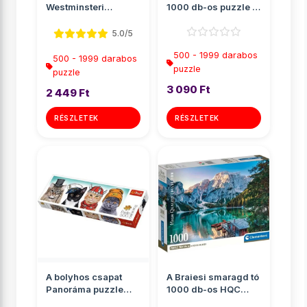
Westminsteri
1000 db-os puzzle -
apátság, London
Clementoni
Panoráma puz...
5.0/5
500 - 1999 darabos
500 - 1999 darabos
puzzle
puzzle
3 090 Ft
2 449 Ft
RÉSZLETEK
RÉSZLETEK
A bolyhos csapat
A Braiesi smaragd tó
Panoráma puzzle
1000 db-os HQC
500db-os - Trefl
puzzle poszterrel -