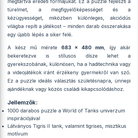
megtartva eredeti formájukat. Ez a puzzle fejleszti a
türelmet, a megfigyelőképességet és a
kézügyességet, miközben különleges, akciódús
világba repíti a játékost – minden darab összerakása
egy újabb lépés a siker felé.
A kész mű mérete
683 x 480 mm
, így akár
bekeretezve is stílusos dísze lehet a
gyerekszobának, különösen, ha a haditechnika vagy
a videojátékok iránt érzékeny gyermekről van szó.
Ez a puzzle ideális választás születésnapra, ünnepi
ajándéknak vagy közös családi kikapcsolódáshoz.
Jellemzők:
1000 darabos puzzle a World of Tanks univerzum
inspirációjával
Látványos Tigris II tank, valamint tigrises, misztikus
motívum