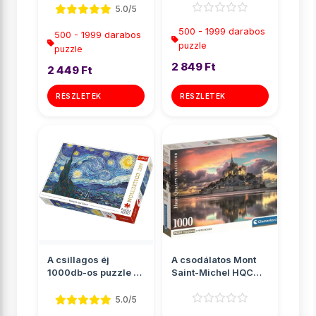
Cle...
5.0/5
500 - 1999 darabos
500 - 1999 darabos
puzzle
puzzle
2 849 Ft
2 449 Ft
RÉSZLETEK
RÉSZLETEK
A csillagos éj
A csodálatos Mont
1000db-os puzzle -
Saint-Michel HQC
Trefl
1000db-os puzzle
poszter...
5.0/5