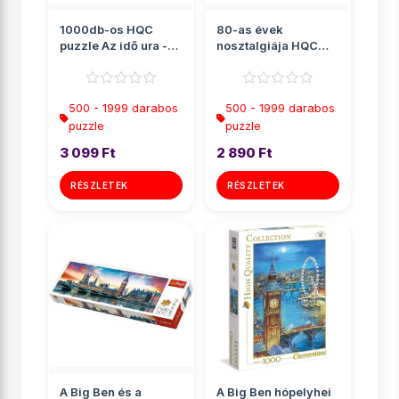
1000db-os HQC
80-as évek
puzzle Az idő ura -
nosztalgiája HQC
Clementoni
puzzle 1000db-os -
Clementoni
500 - 1999 darabos
500 - 1999 darabos
puzzle
puzzle
3 099 Ft
2 890 Ft
RÉSZLETEK
RÉSZLETEK
A Big Ben és a
A Big Ben hópelyhei