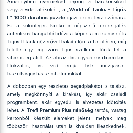
Amennyiben gyermeked rajong a harckocsikért
vagy a videojátékokért, a
„World of Tanks – Tigris
II” 1000 darabos puzzle
igazi öröm lesz számára.
Ez a különleges kirakó a népszerű online játék
autentikus hangulatát idézi: a képen a monumentális
Tigris II tank gőzerővel halad előre a harctéren, míg
felette egy impozáns tigris szelleme tűnik fel a
viharos ég alatt. Az ábrázolás egyszerre dinamikus,
titokzatos, és vad erejű, tele mozgással,
feszültséggel és szimbólumokkal.
A dobozban egy részletes segédplakátot is találsz,
amely megkönnyíti a kirakást, így akár családi
programként, akár egyedül is élvezetes időtöltés
lehet. A
Trefl Premium Plus minőség
tartós, vastag
kartonból készült elemeket jelent, melyek még
többszöri használat után is kiválóan illeszkednek,