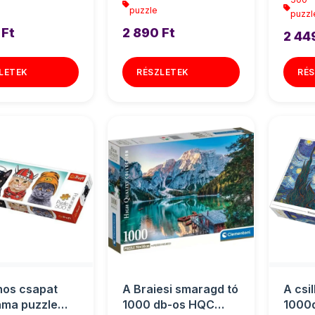
puzzle
puzzl
 Ft
2 890 Ft
2 44
LETEK
RÉSZLETEK
RÉS
hos csapat
A Braiesi smaragd tó
A csil
ma puzzle
1000 db-os HQC
1000d