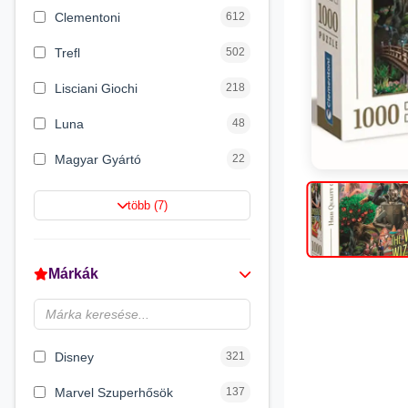
Clementoni
612
Trefl
502
Lisciani Giochi
218
Luna
48
Magyar Gyártó
22
Spin Master
16
több (7)
Magic Toys
8
Flair Toys
5
Márkák
Zikin
2
Carioca
2
Disney
321
Marvel Szuperhősök
137