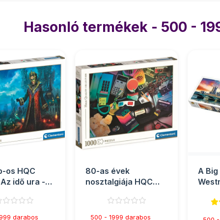
Hasonló termékek - 500 - 19
b-os HQC
80-as évek
A Big
Az idő ura -
nosztalgiája HQC
Westm
toni
puzzle 1000db-os -
apáts
Clementoni
Panor
1999 darabos
500 - 1999 darabos
500 -