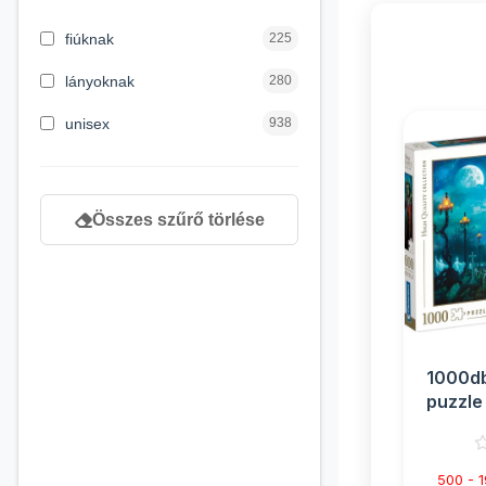
3 hónapos kortól
1
fiúknak
225
4 éves kortól
232
lányoknak
280
5 évess kortól
90
unisex
938
6 éves kortól
166
7 éves kortól
67
Összes szűrő törlése
8 éves kortól
163
9 éves kortól
120
newborn
3
1000d
puzzle 
Clemen
500 - 