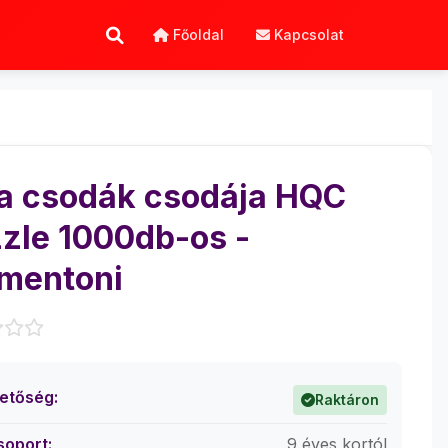
Főoldal
Kapcsolat
a csodák csodája HQC
zle 1000db-os -
mentoni
hetőség:
Raktáron
soport:
9 éves kortól