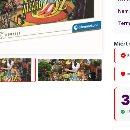
Nem:
Term
Miért 
R
M
3
R