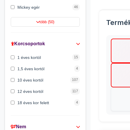
Mickey egér
46
Lilo és Stitch
43
Termé
több (50)
Mancs őrjárat
41
Gabi babaháza
36
Korcsoportok
Peppa malac
33
1 éves kortól
15
Batman
29
1,5 éves kortól
4
10 éves kortól
107
12 éves kortól
117
18 éves kor felett
4
2 éves kortól
45
3 éves kortól
309
Nem