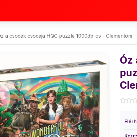
z a csodák csodája HQC puzzle 1000db-os - Clementoni
Óz 
puz
Cle
Elér
Korc