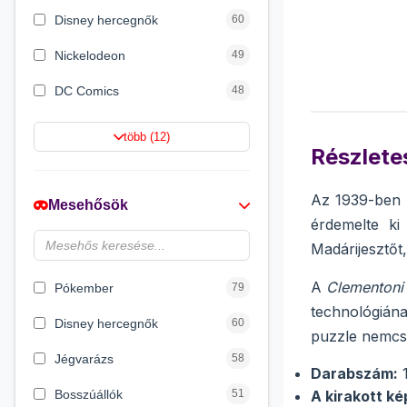
Disney hercegnők
60
Nickelodeon
49
DC Comics
48
Netflix
42
több (12)
Részletes
Barbie
21
Jurassic World
16
Az 1939-ben 
Mesehősök
érdemelte ki
HotWheels
12
Madárijesztőt
Wizarding World
12
A
Clementoni 
Pókember
79
technológián
Disney hercegnők
60
puzzle nemcsa
Jégvarázs
58
Darabszám:
1
Bosszúállók
51
A kirakott ké