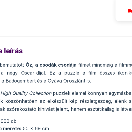
 leírás
bemutatott
Óz, a csodák csodája
filmet mindmáig a filmm
 a négy Oscar-díjat. Ez a puzzle a film összes ikoniku
, a Bádogembert és a Gyáva Oroszlánt is.
High Quality Collection
puzzlek elemei könnyen egymásba il
ak köszönhetően az elkészült kép részletgazdag, élénk s
k szórakoztató kihívást jelent, hanem esztétikailag is látv
000 db
p mérete:
50 x 69 cm