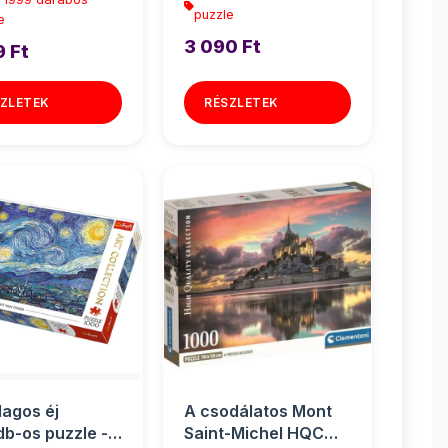
puzzle
e
3 090 Ft
9 Ft
ZLETEK
RÉSZLETEK
lagos éj
A csodálatos Mont
b-os puzzle -
Saint-Michel HQC