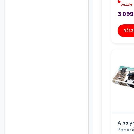
puzzle
3 099
RÉSZ
A boly
Panorá