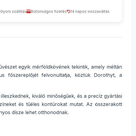
Gyors szállítás
Biztonságos fizetés
14 napos visszaváltás
űvészet egyik mérföldkövének tekintik, amely méltán
s főszereplőjét felvonultatja, köztük Dorothyt, a
leszkednek, kiváló minőségűek, és a precíz gyártási
zíneket és tűéles kontúrokat mutat. Az összerakott
ányos dísze lehet otthonodnak.