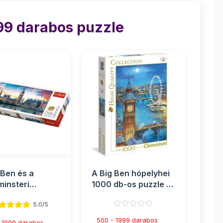
99 darabos puzzle
 Ben és a
A Big Ben hópelyhei
insteri
1000 db-os puzzle -
ág, London
Clementoni
5.0/5
áma puz...
500 - 1999 darabos
 1999 darabos