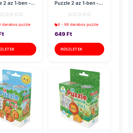
e 2 az 1-ben -
Puzzle 2 az 1-ben -
Elefánt
9 darabos puzzle
8 - 99 darabos puzzle
Ft
649 Ft
ZLETEK
RÉSZLETEK