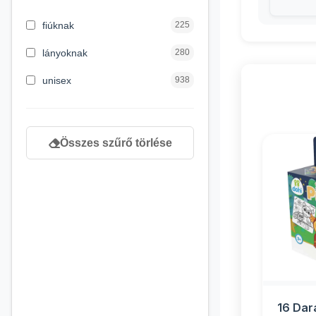
3 hónapos kortól
1
fiúknak
225
4 éves kortól
232
lányoknak
280
5 évess kortól
90
unisex
938
6 éves kortól
166
7 éves kortól
67
Összes szűrő törlése
8 éves kortól
163
9 éves kortól
120
newborn
3
16 Dar