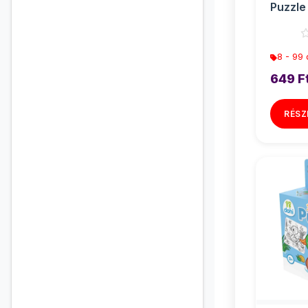
Puzzle 
Bagoly
8 - 99
649 F
RÉSZ