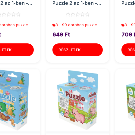
2 az 1-ben -
Puzzle 2 az 1-ben -
Puzzl
Cica
Dínós
 darabos puzzle
8 - 99 darabos puzzle
8 - 9
t
649 Ft
709 
LETEK
RÉSZLETEK
RÉS