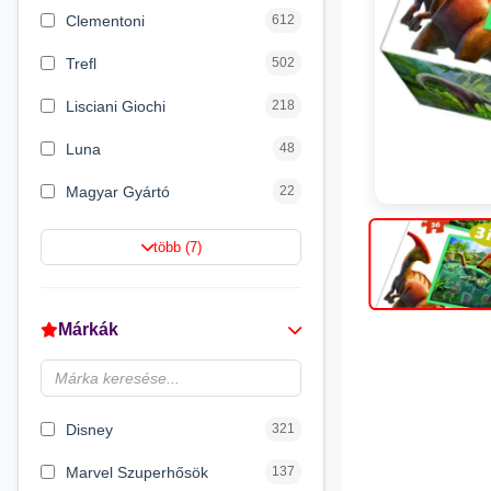
Clementoni
612
Trefl
502
Lisciani Giochi
218
Luna
48
Magyar Gyártó
22
Spin Master
16
több (7)
Magic Toys
8
Flair Toys
5
Márkák
Zikin
2
Carioca
2
Disney
321
Marvel Szuperhősök
137