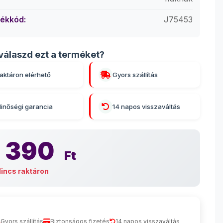
ékkód:
J75453
válaszd ezt a terméket?
aktáron elérhető
Gyors szállítás
inőségi garancia
14 napos visszaváltás
 390
Ft
incs raktáron
Gyors szállítás
Biztonságos fizetés
14 napos visszaváltás