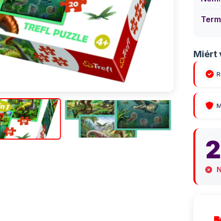
Term
Miért 
R
M
2
N