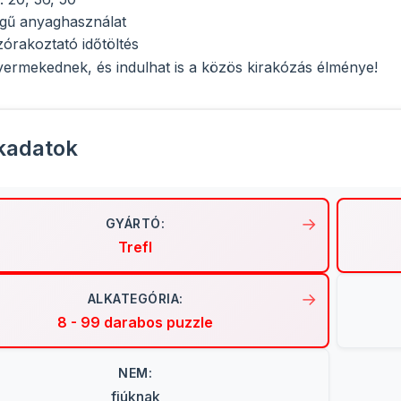
égű anyaghasználat
zórakoztató időtöltés
ermekednek, és indulhat is a közös kirakózás élménye!
kadatok
GYÁRTÓ:
Trefl
ALKATEGÓRIA:
8 - 99 darabos puzzle
NEM:
fiúknak