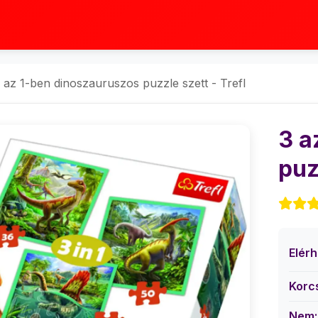
 az 1-ben dinoszauruszos puzzle szett - Trefl
3 a
puz
Elér
Korc
Nem: