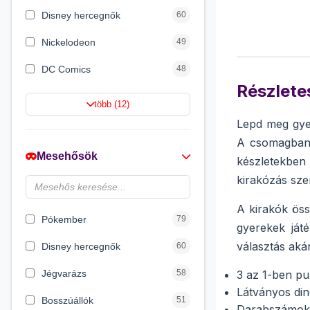
Disney hercegnők
60
Nickelodeon
49
DC Comics
48
Részletes
Netflix
42
több (12)
Lepd meg gyer
Barbie
21
A csomagban 
Jurassic World
16
Mesehősök
készletekben
Wizarding World
12
kirakózás sze
HotWheels
12
A kirakók öss
Pókember
79
gyerekek játé
választás aká
Disney hercegnők
60
Jégvarázs
58
3 az 1-ben pu
Látványos di
Bosszúállók
51
Darabszámok: