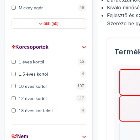
Kiváló minős
Mickey egér
46
Fejlesztő és s
Lilo és Stitch
43
Szerezd be gy
több (50)
Mancs őrjárat
41
Gabi babaháza
36
Korcsoportok
Termé
Peppa malac
33
1 éves kortól
15
Batman
29
1,5 éves kortól
4
10 éves kortól
107
12 éves kortól
117
18 éves kor felett
4
2 éves kortól
45
3 éves kortól
309
Nem