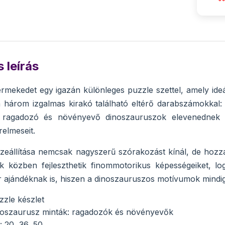
 leírás
mekedet egy igazán különleges puzzle szettel, amely ide
három izgalmas kirakó található eltérő darabszámokkal: 
 ragadozó és növényevő dinoszauruszok elevenednek m
relmeseit.
zeállítása nemcsak nagyszerű szórakozást kínál, de hozzáj
k közben fejleszthetik finommotorikus képességeiket, lo
r ajándéknak is, hiszen a dinoszauruszos motívumok mindig
zzle készlet
noszaurusz minták: ragadozók és növényevők
 20, 36, 50