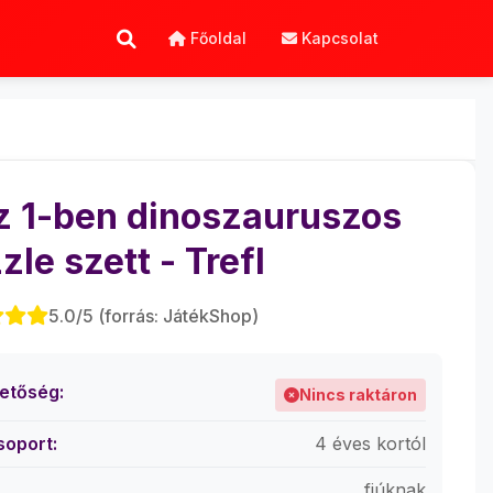
Főoldal
Kapcsolat
z 1-ben dinoszauruszos
zle szett - Trefl
5.0/5 (forrás: JátékShop)
hetőség:
Nincs raktáron
soport:
4 éves kortól
fiúknak