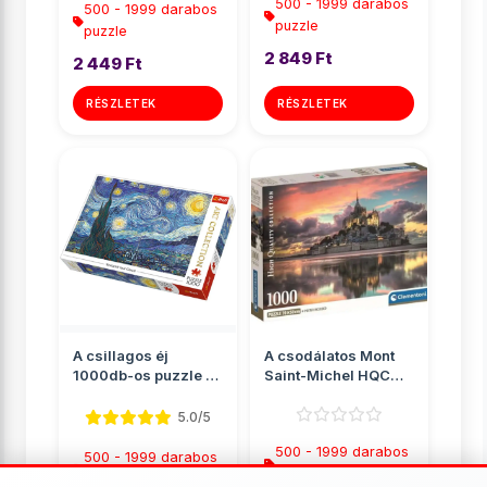
500 - 1999 darabos
500 - 1999 darabos
puzzle
puzzle
2 849 Ft
2 449 Ft
RÉSZLETEK
RÉSZLETEK
A csillagos éj
A csodálatos Mont
1000db-os puzzle -
Saint-Michel HQC
Trefl
1000db-os puzzle
poszter...
5.0/5
500 - 1999 darabos
500 - 1999 darabos
puzzle
puzzle