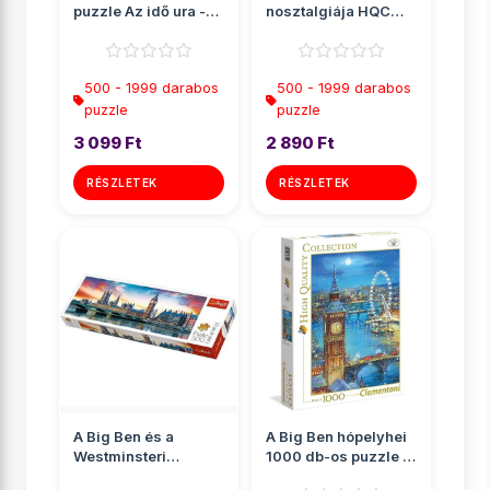
puzzle Az idő ura -
nosztalgiája HQC
Clementoni
puzzle 1000db-os -
Clementoni
500 - 1999 darabos
500 - 1999 darabos
puzzle
puzzle
3 099 Ft
2 890 Ft
RÉSZLETEK
RÉSZLETEK
A Big Ben és a
A Big Ben hópelyhei
Westminsteri
1000 db-os puzzle -
apátság, London
Clementoni