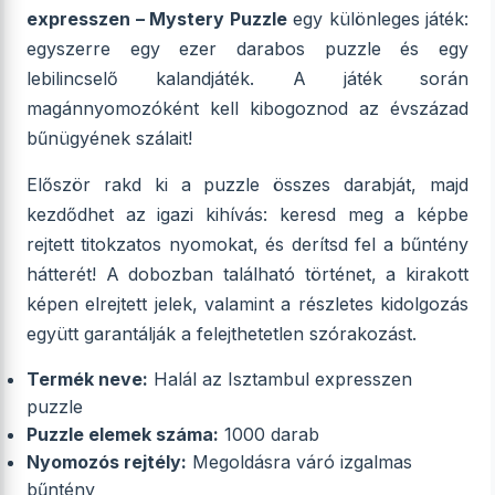
expresszen – Mystery Puzzle
egy különleges játék:
egyszerre egy ezer darabos puzzle és egy
lebilincselő kalandjáték. A játék során
magánnyomozóként kell kibogoznod az évszázad
bűnügyének szálait!
Először rakd ki a puzzle összes darabját, majd
kezdődhet az igazi kihívás: keresd meg a képbe
rejtett titokzatos nyomokat, és derítsd fel a bűntény
hátterét! A dobozban található történet, a kirakott
képen elrejtett jelek, valamint a részletes kidolgozás
együtt garantálják a felejthetetlen szórakozást.
Termék neve:
Halál az Isztambul expresszen
puzzle
Puzzle elemek száma:
1000 darab
Nyomozós rejtély:
Megoldásra váró izgalmas
bűntény