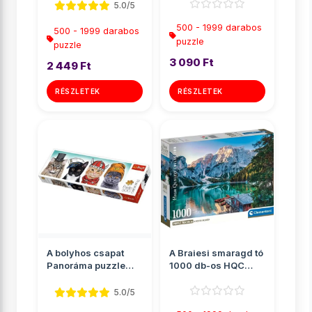
Panoráma puz...
5.0/5
500 - 1999 darabos
500 - 1999 darabos
puzzle
puzzle
3 090 Ft
2 449 Ft
RÉSZLETEK
RÉSZLETEK
A bolyhos csapat
A Braiesi smaragd tó
Panoráma puzzle
1000 db-os HQC
500db-os - Trefl
puzzle poszterrel -
Cle...
5.0/5