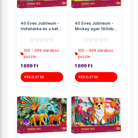
40 Éves Jubileum -
40 Éves Jubileum -
Hófehérke és a hét
Mickey egér 160db-
törpe 160db-os p...
os puzzle - Trefl
100 - 499 darabos
100 - 499 darabos
puzzle
puzzle
1 699 Ft
1 699 Ft
RÉSZLETEK
RÉSZLETEK