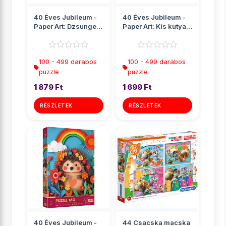
40 Éves Jubileum -
40 Éves Jubileum -
Paper Art: Dzsungel
Paper Art: Kis kutya
160db-os puzzle -
160db-os puzzle -
Tr...
T...
100 - 499 darabos
100 - 499 darabos
puzzle
puzzle
1 879 Ft
1 699 Ft
RÉSZLETEK
RÉSZLETEK
40 Éves Jubileum -
44 Csacska macska