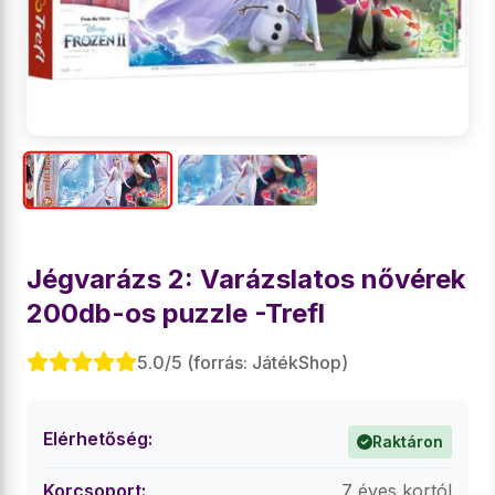
Jégvarázs 2: Varázslatos nővérek
200db-os puzzle -Trefl
5.0/5 (forrás: JátékShop)
Elérhetőség:
Raktáron
Korcsoport:
7 éves kortól