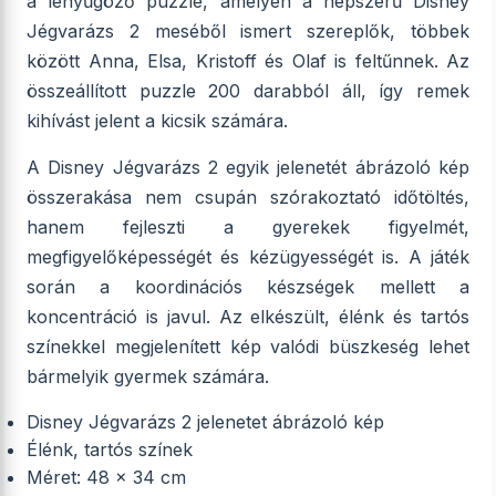
a lenyűgöző puzzle, amelyen a népszerű Disney
Jégvarázs 2 meséből ismert szereplők, többek
között Anna, Elsa, Kristoff és Olaf is feltűnnek. Az
összeállított puzzle 200 darabból áll, így remek
kihívást jelent a kicsik számára.
A Disney Jégvarázs 2 egyik jelenetét ábrázoló kép
összerakása nem csupán szórakoztató időtöltés,
hanem fejleszti a gyerekek figyelmét,
megfigyelőképességét és kézügyességét is. A játék
során a koordinációs készségek mellett a
koncentráció is javul. Az elkészült, élénk és tartós
színekkel megjelenített kép valódi büszkeség lehet
bármelyik gyermek számára.
Disney Jégvarázs 2 jelenetet ábrázoló kép
Élénk, tartós színek
Méret: 48 x 34 cm