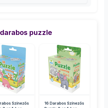
 darabos puzzle
rabos Színezős
16 Darabos Színezős