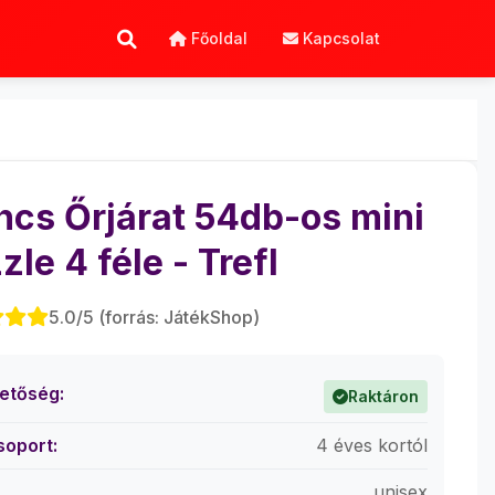
Főoldal
Kapcsolat
cs Őrjárat 54db-os mini
zle 4 féle - Trefl
5.0/5 (forrás: JátékShop)
hetőség:
Raktáron
soport:
4 éves kortól
unisex