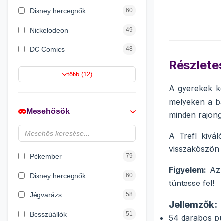
Disney hercegnők
60
Nickelodeon
49
DC Comics
48
Részletes
Netflix
42
több (12)
A gyerekek ke
Barbie
21
melyeken a bá
Jurassic World
16
Mesehősök
minden rajong
HotWheels
12
A Trefl kivál
Wizarding World
12
visszaköszön 
Pókember
79
Figyelem:
Az 
Disney hercegnők
60
tüntesse fel!
Jégvarázs
58
Jellemzők:
Bosszúállók
51
54 darabos p