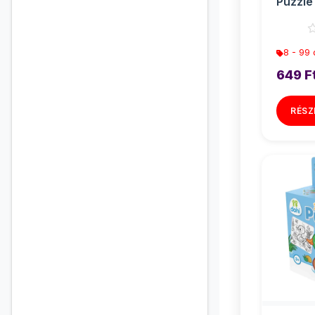
Puzzle 
Bagoly
8 - 99
649 F
RÉSZ