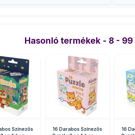
Hasonló termékek - 8 - 99
abos Színezős
16 Darabos Színezős
16 Da