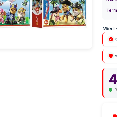
Term
Miért 
R
M
R