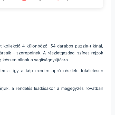
 kollekció 4 különböző, 54 darabos puzzle-t kínál,
rsaik – szerepelnek. A részletgazdag, színes rajzok
 készen állnak a segítségnyújtásra.
llemzi, így a kép minden apró részlete tökéletesen
érjük, a rendelés leadásakor a megjegyzés rovatban