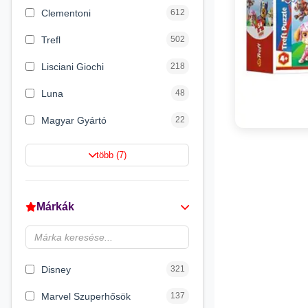
Clementoni
612
Trefl
502
Lisciani Giochi
218
Luna
48
Magyar Gyártó
22
Spin Master
16
több (7)
Magic Toys
8
Flair Toys
5
Márkák
Zikin
2
Carioca
2
Disney
321
Marvel Szuperhősök
137