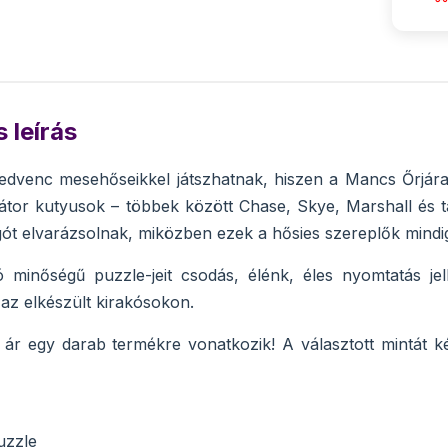
 leírás
dvenc mesehőseikkel játszhatnak, hiszen a Mancs Őrjárat
tor kutyusok – többek között Chase, Skye, Marshall és tá
ót elvarázsolnak, miközben ezek a hősies szereplők mindig
ó minőségű puzzle-jeit csodás, élénk, éles nyomtatás je
az elkészült kirakósokon.
ár egy darab termékre vonatkozik! A választott mintát k
uzzle