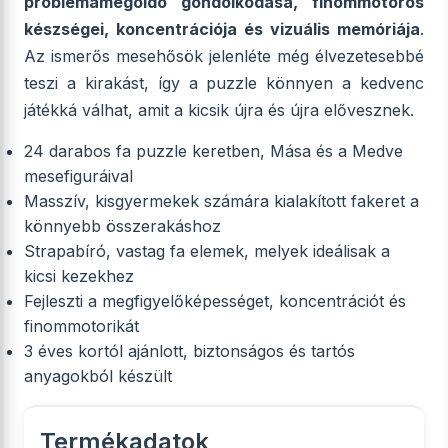
problémamegoldó gondolkodása, finommotoros
készségei, koncentrációja és vizuális memóriája
.
Az ismerős mesehősök jelenléte még élvezetesebbé
teszi a kirakást, így a puzzle könnyen a kedvenc
játékká válhat, amit a kicsik újra és újra elővesznek.
24 darabos fa puzzle keretben, Mása és a Medve
mesefiguráival
Masszív, kisgyermekek számára kialakított fakeret a
könnyebb összerakáshoz
Strapabíró, vastag fa elemek, melyek ideálisak a
kicsi kezekhez
Fejleszti a megfigyelőképességet, koncentrációt és
finommotorikát
3 éves kortól ajánlott, biztonságos és tartós
anyagokból készült
Termékadatok