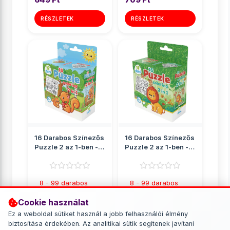
RÉSZLETEK
RÉSZLETEK
16 Darabos Színezős
16 Darabos Színezős
Puzzle 2 az 1-ben -
Puzzle 2 az 1-ben -
Mókus
Oroszlán
8 - 99 darabos
8 - 99 darabos
puzzle
puzzle
Cookie használat
709 Ft
709 Ft
Ez a weboldal sütiket használ a jobb felhasználói élmény
biztosítása érdekében. Az analitikai sütik segítenek javítani
RÉSZLETEK
RÉSZLETEK