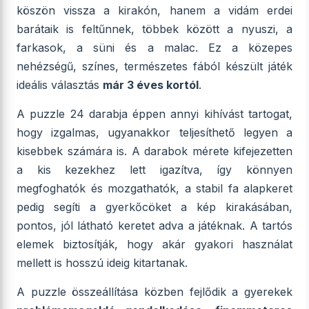
köszön vissza a kirakón, hanem a vidám erdei
barátaik is feltűnnek, többek között a nyuszi, a
farkasok, a süni és a malac. Ez a közepes
nehézségű, színes, természetes fából készült játék
ideális választás
már 3 éves kortól
.
A puzzle 24 darabja éppen annyi kihívást tartogat,
hogy izgalmas, ugyanakkor teljesíthető legyen a
kisebbek számára is. A darabok mérete kifejezetten
a kis kezekhez lett igazítva, így könnyen
megfoghatók és mozgathatók, a stabil fa alapkeret
pedig segíti a gyerkőcöket a kép kirakásában,
pontos, jól látható keretet adva a játéknak. A tartós
elemek biztosítják, hogy akár gyakori használat
mellett is hosszú ideig kitartanak.
A puzzle összeállítása közben fejlődik a gyerekek