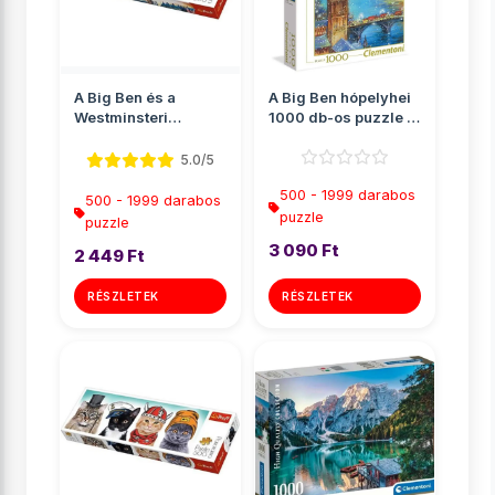
A Big Ben és a
A Big Ben hópelyhei
Westminsteri
1000 db-os puzzle -
apátság, London
Clementoni
Panoráma puz...
5.0/5
500 - 1999 darabos
500 - 1999 darabos
puzzle
puzzle
3 090 Ft
2 449 Ft
RÉSZLETEK
RÉSZLETEK