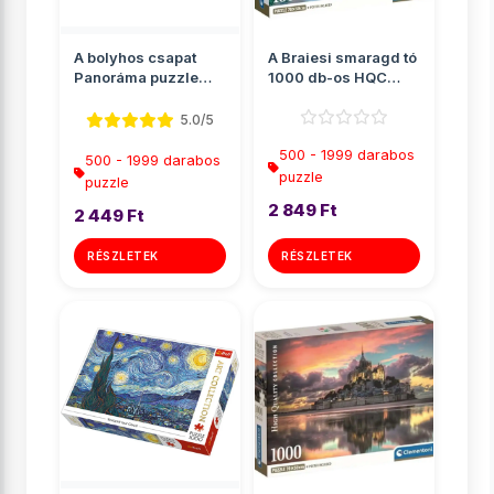
A bolyhos csapat
A Braiesi smaragd tó
Panoráma puzzle
1000 db-os HQC
500db-os - Trefl
puzzle poszterrel -
Cle...
5.0/5
500 - 1999 darabos
500 - 1999 darabos
puzzle
puzzle
2 849 Ft
2 449 Ft
RÉSZLETEK
RÉSZLETEK