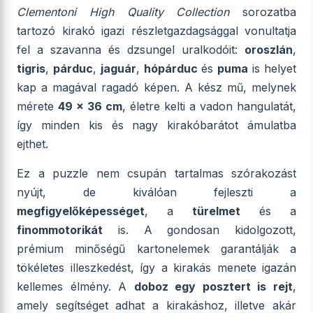
Clementoni High Quality Collection
sorozatba
tartozó kirakó igazi részletgazdagsággal vonultatja
fel a szavanna és dzsungel uralkodóit:
oroszlán
,
tigris
,
párduc
,
jaguár
,
hópárduc
és
puma
is helyet
kap a magával ragadó képen. A kész mű, melynek
mérete
49 x 36 cm
, életre kelti a vadon hangulatát,
így minden kis és nagy kirakóbarátot ámulatba
ejthet.
Ez a puzzle nem csupán tartalmas szórakozást
nyújt, de kiválóan fejleszti a
megfigyelőképességet
, a
türelmet
és a
finommotorikát
is. A gondosan kidolgozott,
prémium minőségű kartonelemek garantálják a
tökéletes illeszkedést, így a kirakás menete igazán
kellemes élmény. A
doboz egy posztert is rejt
,
amely segítséget adhat a kirakáshoz, illetve akár