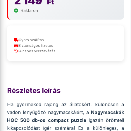
2 149
Ft
Raktáron
Gyors szállítás
Biztonságos fizetés
14 napos visszaváltás
Részletes leírás
Ha gyermeked rajong az állatokért, különösen a
vadon lenyűgöző nagymacskáiért, a
Nagymacskák
HQC 500 db-os compact puzzle
igazán örömteli
kikapcsolódást ígér számára! Ez a különleges, a