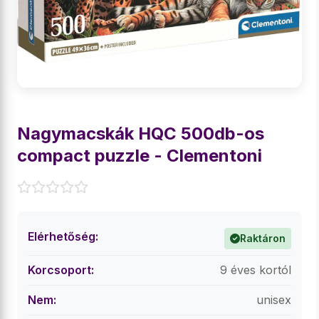
Nagymacskák HQC 500db-os
compact puzzle - Clementoni
Elérhetőség:
Raktáron
Korcsoport:
9 éves kortól
Nem:
unisex