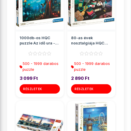
1000db-os HQC
80-as évek
puzzle Az idő ura -
nosztalgiája HQC
Clementoni
puzzle 1000db-os -
Clementoni
500 - 1999 darabos
500 - 1999 darabos
puzzle
puzzle
3 099 Ft
2 890 Ft
RÉSZLETEK
RÉSZLETEK