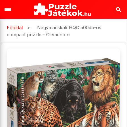
Főoldal
>
Nagymacskák HQC 500db-os
compact puzzle - Clementoni