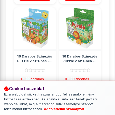
16 Darabos Színezős
16 Darabos Színezős
Puzzle 2 az 1-ben -
Puzzle 2 az 1-ben -
Mókus
Oroszlán
8 - 99 darabos
8 - 99 darabos
puzzle
puzzle
Cookie használat
709 Ft
709 Ft
Ez a weboldal sütiket használ a jobb felhasználói élmény
biztosítása érdekében. Az analitikai sütik segítenek javítani
RÉSZLETEK
RÉSZLETEK
weboldalunkat, míg a marketing sütik személyre szabott
tartalmakat biztosítanak.
Adatvédelmi szabályzat