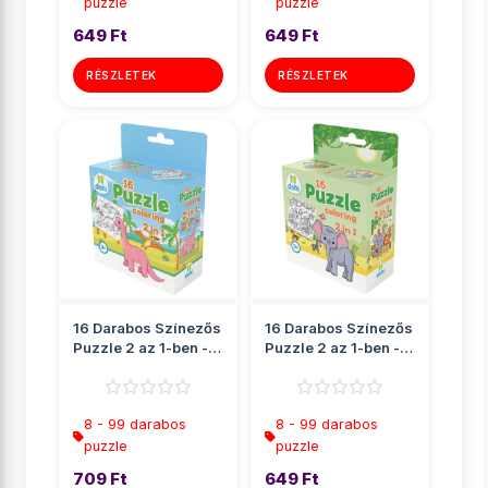
puzzle
puzzle
649 Ft
649 Ft
RÉSZLETEK
RÉSZLETEK
16 Darabos Színezős
16 Darabos Színezős
Puzzle 2 az 1-ben -
Puzzle 2 az 1-ben -
Dínós
Elefánt
8 - 99 darabos
8 - 99 darabos
puzzle
puzzle
709 Ft
649 Ft