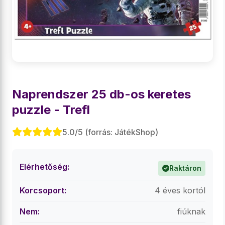
Naprendszer 25 db-os keretes
puzzle - Trefl
5.0/5 (forrás: JátékShop)
Elérhetőség:
Raktáron
Korcsoport:
4 éves kortól
Nem:
fiúknak