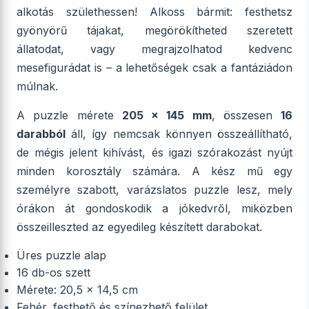
alkotás születhessen! Alkoss bármit: festhetsz
gyönyörű tájakat, megörökítheted szeretett
állatodat, vagy megrajzolhatod kedvenc
mesefigurádat is – a lehetőségek csak a fantáziádon
múlnak.
A puzzle mérete
205 x 145 mm
, összesen
16
darabból
áll, így nemcsak könnyen összeállítható,
de mégis jelent kihívást, és igazi szórakozást nyújt
minden korosztály számára. A kész mű egy
személyre szabott, varázslatos puzzle lesz, mely
órákon át gondoskodik a jókedvről, miközben
összeilleszted az egyedileg készített darabokat.
Üres puzzle alap
16 db-os szett
Mérete: 20,5 x 14,5 cm
Fehér, festhető és színezhető felület