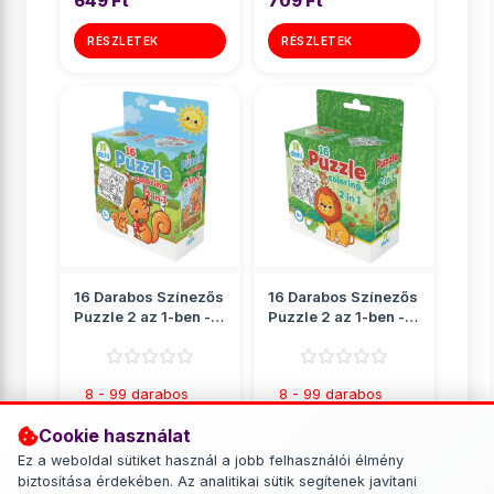
649 Ft
709 Ft
RÉSZLETEK
RÉSZLETEK
16 Darabos Színezős
16 Darabos Színezős
Puzzle 2 az 1-ben -
Puzzle 2 az 1-ben -
Mókus
Oroszlán
8 - 99 darabos
8 - 99 darabos
puzzle
puzzle
Cookie használat
709 Ft
709 Ft
Ez a weboldal sütiket használ a jobb felhasználói élmény
biztosítása érdekében. Az analitikai sütik segítenek javítani
RÉSZLETEK
RÉSZLETEK