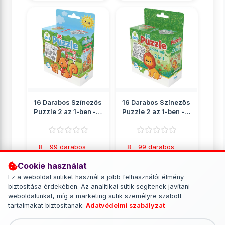
16 Darabos Színezős
16 Darabos Színezős
Puzzle 2 az 1-ben -
Puzzle 2 az 1-ben -
Mókus
Oroszlán
8 - 99 darabos
8 - 99 darabos
puzzle
puzzle
Cookie használat
709 Ft
709 Ft
Ez a weboldal sütiket használ a jobb felhasználói élmény
biztosítása érdekében. Az analitikai sütik segítenek javítani
RÉSZLETEK
RÉSZLETEK
weboldalunkat, míg a marketing sütik személyre szabott
tartalmakat biztosítanak.
Adatvédelmi szabályzat