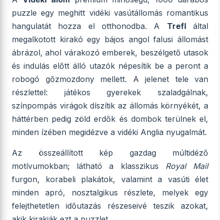
puzzle egy meghitt vidéki vasútállomás romantikus
hangulatát hozza el otthonodba. A
Trefl
által
megalkotott kirakó egy bájos angol falusi állomást
ábrázol, ahol várakozó emberek, beszélgető utasok
és indulás előtt álló utazók népesítik be a peront a
robogó gőzmozdony mellett. A jelenet tele van
részlettel: játékos gyerekek szaladgálnak,
színpompás virágok díszítik az állomás környékét, a
háttérben pedig zöld erdők és dombok terülnek el,
minden ízében megidézve a vidéki Anglia nyugalmát.
Az összeállított kép gazdag múltidéző
motívumokban; látható a klasszikus
Royal Mail
furgon, korabeli plakátok, valamint a vasúti élet
minden apró, nosztalgikus részlete, melyek egy
felejthetetlen időutazás részeseivé teszik azokat,
akik kirakják ezt a puzzlet.