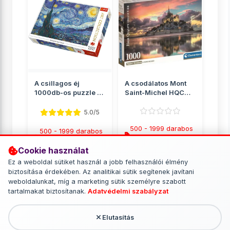
A csillagos éj
A csodálatos Mont
1000db-os puzzle -
Saint-Michel HQC
Trefl
1000db-os puzzle
poszter...
5.0/5
500 - 1999 darabos
500 - 1999 darabos
puzzle
puzzle
Cookie használat
2 849 Ft
2 890 Ft
Ez a weboldal sütiket használ a jobb felhasználói élmény
biztosítása érdekében. Az analitikai sütik segítenek javítani
RÉSZLETEK
RÉSZLETEK
weboldalunkat, míg a marketing sütik személyre szabott
tartalmakat biztosítanak.
Adatvédelmi szabályzat
Elutasítás