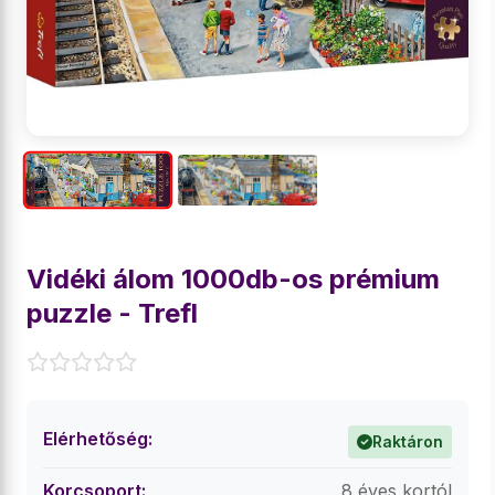
Vidéki álom 1000db-os prémium
puzzle - Trefl
Elérhetőség:
Raktáron
Korcsoport:
8 éves kortól