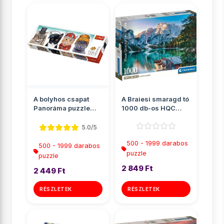
A bolyhos csapat
A Braiesi smaragd tó
Panoráma puzzle
1000 db-os HQC
500db-os - Trefl
puzzle poszterrel -
Cle...
5.0/5
500 - 1999 darabos
500 - 1999 darabos
puzzle
puzzle
2 849 Ft
2 449 Ft
RÉSZLETEK
RÉSZLETEK