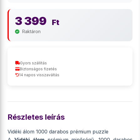
3 399
Ft
Raktáron
Gyors szállítás
Biztonságos fizetés
14 napos visszaváltás
Részletes leírás
Vidéki álom 1000 darabos prémium puzzle
A
Vidéki álom
prémium minőségű, 1000 darabos