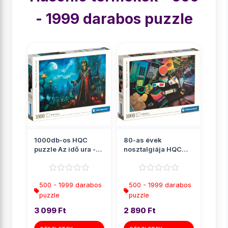
- 1999 darabos puzzle
1000db-os HQC
80-as évek
puzzle Az idő ura -
nosztalgiája HQC
Clementoni
puzzle 1000db-os -
Clementoni
500 - 1999 darabos
500 - 1999 darabos
puzzle
puzzle
3 099 Ft
2 890 Ft