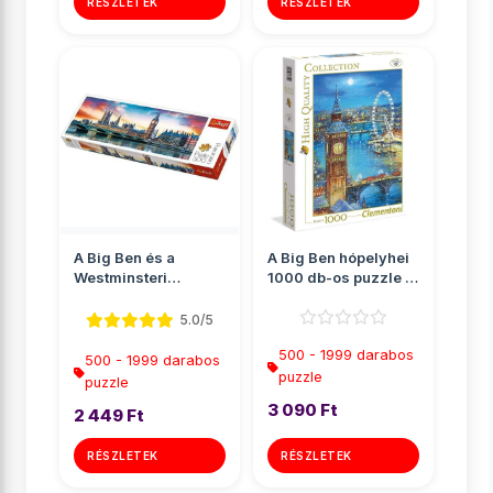
RÉSZLETEK
RÉSZLETEK
A Big Ben és a
A Big Ben hópelyhei
Westminsteri
1000 db-os puzzle -
apátság, London
Clementoni
Panoráma puz...
5.0/5
500 - 1999 darabos
500 - 1999 darabos
puzzle
puzzle
3 090 Ft
2 449 Ft
RÉSZLETEK
RÉSZLETEK